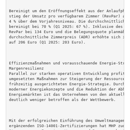
Bereinigt um den Eröffnungseffekt aus der Anlaufphas
stieg der Umsatz pro verfügbarem Zimmer (RevPar) auf
4 % über dem Vorjahresniveau. Die durchschnittliche 
bereinigt bei 70 % (Q1 2025: 67 %). Inklusive des Co
RevPar bei 134 Euro und die Belegungsquote planmäßig
durchschnittliche Zimmerpreis (ADR) erhöhte sich im 
auf 206 Euro (Q1 2025: 203 Euro).

Effizienzmaßnahmen und vorausschauende Energie-Strate
Margenresilienz

Parallel zur starken operativen Entwicklung profitie
umgesetzten Maßnahmen zur Steigerung der Ressourcene
frühzeitig ausgerichteten Energie-Strategie. Durch d
moderner Energiekonzepte und die Reduktion der Abhän
Energiemärkten ist das Unternehmen von den aktuellen
deutlich weniger betroffen als der Wettbewerb.

Mit der erfolgreichen Einführung des Umweltmanagemen
ergänzenden ISO-14001-Zertifizierungen hat MHP zudem