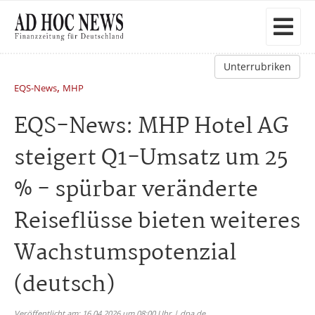
Unterrubriken
,
EQS-News
MHP
EQS-News: MHP Hotel AG
steigert Q1-Umsatz um 25
% - spürbar veränderte
Reiseflüsse bieten weiteres
Wachstumspotenzial
(deutsch)
Veröffentlicht am: 16.04.2026 um 08:00 Uhr | dpa.de