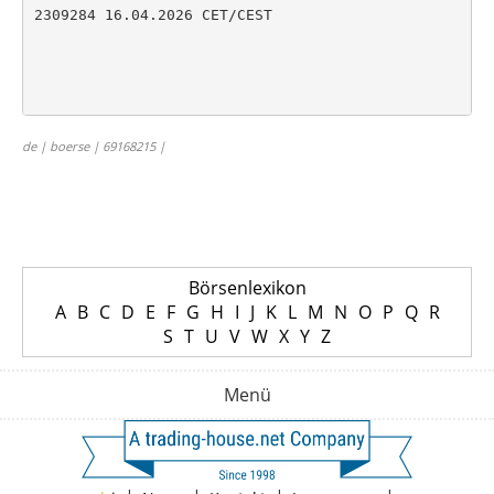
2309284 16.04.2026 CET/CEST

de | boerse | 69168215 |
Börsenlexikon
A
B
C
D
E
F
G
H
I
J
K
L
M
N
O
P
Q
R
S
T
U
V
W
X
Y
Z
Menü