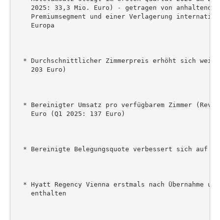
    2025: 33,3 Mio. Euro) - getragen von anhaltend h
    Premiumsegment und einer Verlagerung internation
    Europa

  * Durchschnittlicher Zimmerpreis erhöht sich weite
    203 Euro)

  * Bereinigter Umsatz pro verfügbarem Zimmer (RevPa
    Euro (Q1 2025: 137 Euro)

  * Bereinigte Belegungsquote verbessert sich auf 70
  * Hyatt Regency Vienna erstmals nach Übernahme und
    enthalten
