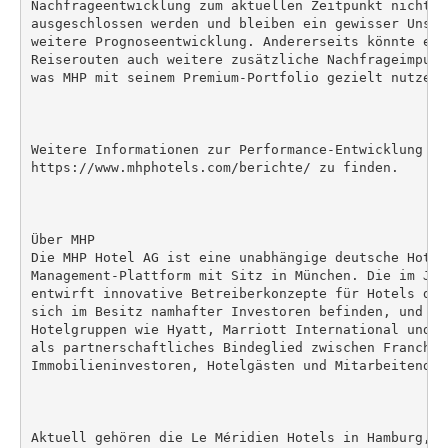
Nachfrageentwicklung zum aktuellen Zeitpunkt nicht vo
ausgeschlossen werden und bleiben ein gewisser Unsic
weitere Prognoseentwicklung. Andererseits könnte ein
Reiserouten auch weitere zusätzliche Nachfrageimpuls
was MHP mit seinem Premium-Portfolio gezielt nutzen k
Weitere Informationen zur Performance-Entwicklung de
https://www.mhphotels.com/berichte/ zu finden.

Über MHP

Die MHP Hotel AG ist eine unabhängige deutsche Hotel
Management-Plattform mit Sitz in München. Die im Jah
entwirft innovative Betreiberkonzepte für Hotels des
sich im Besitz namhafter Investoren befinden, und is
Hotelgruppen wie Hyatt, Marriott International und H
als partnerschaftliches Bindeglied zwischen Franchise
Immobilieninvestoren, Hotelgästen und Mitarbeitenden.
Aktuell gehören die Le Méridien Hotels in Hamburg, S