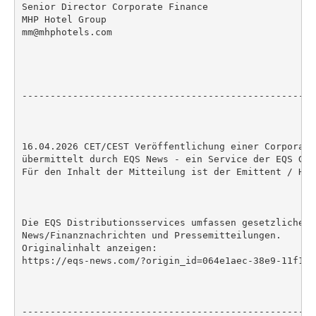
Senior Director Corporate Finance

MHP Hotel Group

mm@mhphotels.com

----------------------------------------------------
16.04.2026 CET/CEST Veröffentlichung einer Corporate
übermittelt durch EQS News - ein Service der EQS Grou
Für den Inhalt der Mitteilung ist der Emittent / Her
Die EQS Distributionsservices umfassen gesetzliche M
News/Finanznachrichten und Pressemitteilungen.

Originalinhalt anzeigen:

https://eqs-news.com/?origin_id=064e1aec-38e9-11f1-8
----------------------------------------------------