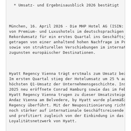
  * Umsatz- und Ergebnisausblick 2026 bestätigt

München, 16. April 2026 - Die MHP Hotel AG (ISIN: DE
von Premium- und Luxushotels im deutschsprachigen Ra
Rekordumsatz für ein erstes Quartal ins Geschäftsjah
getragen von einer anhaltend hohen Nachfrage im Prem
sowie von strukturellen Verschiebungen im internatio
zugunsten europäischer Destinationen.

Hyatt Regency Vienna trägt erstmals zum Umsatz bei

Im ersten Quartal stieg der Hotelumsatz um 25 % auf 
höchsten Q1-Umsatz der Unternehmensgeschichte. Insbe
2025 neu eröffnete Conrad Hamburg sowie das im Febru
Hyatt Regency Vienna trugen zu dieser Umsatzsteigeru
Andaz Vienna am Belvedere, by Hyatt wurde planmäßig 
Regency überführt. Mit der Neupositionierung richtet
noch stärker auf internationale Geschäftsreisende so
und profitiert zugleich von der Einbindung in das gl
Loyalitätsnetzwerk von Hyatt.
