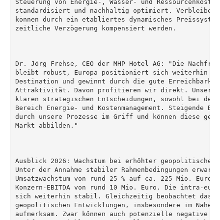
Steuerung von Energie-, Wasser- und Ressourcenkosten 
standardisiert und nachhaltig optimiert. Verbleibend
können durch ein etabliertes dynamisches Preissystem
zeitliche Verzögerung kompensiert werden.

Dr. Jörg Frehse, CEO der MHP Hotel AG: "Die Nachfrag
bleibt robust, Europa positioniert sich weiterhin al
Destination und gewinnt durch die gute Erreichbarkei
Attraktivität. Davon profitieren wir direkt. Unser W
klaren strategischen Entscheidungen, sowohl bei der 
Bereich Energie- und Kostenmanagement. Steigende Bet
durch unsere Prozesse im Griff und können diese gezi
Markt abbilden."

Ausblick 2026: Wachstum bei erhöhter geopolitischer U
Unter der Annahme stabiler Rahmenbedingungen erwarte
Umsatzwachstum von rund 25 % auf ca. 225 Mio. Euro s
Konzern-EBITDA von rund 10 Mio. Euro. Die intra-euro
sich weiterhin stabil. Gleichzeitig beobachtet das U
geopolitischen Entwicklungen, insbesondere im Nahen 
aufmerksam. Zwar können auch potenzielle negative Au