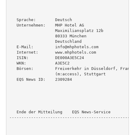
   Sprache:        Deutsch

   Unternehmen:    MHP Hotel AG

                   Maximiliansplatz 12b

                   80333 München

                   Deutschland

   E-Mail:         info@mhphotels.com

   Internet:       www.mhphotels.com

   ISIN:           DE000A3E5C24

   WKN:            A3E5C2

   Börsen:         Freiverkehr in Düsseldorf, Frankf
                   (m:access), Stuttgart

   EQS News ID:    2309284

   Ende der Mitteilung    EQS News-Service

----------------------------------------------------