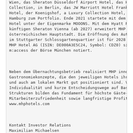
Wien, das Sheraton Düsseldorf Airport Hotel, das Hot
Collection, in Berlin, das JW Marriott Hotel Frankfu
Hotel, der Koenigshof, a Luxury Collection Hotel, Mu
Hamburg zum Portfolio. Ende 2021 startete mit dem MO
Hotel unter der Eigenmarke MOOONS. Mit dem Hyatt Reg
künftigen Sheraton Vienna (ab 2027) erweitert MHP se
österreichischen Hauptstadt. Die Eröffnung des Autog
im Stuttgarter Schlossgartenquartier ist für 2028 ge
MHP Hotel AG (ISIN: DE000A3E5C24, Symbol: CDZ0) sind
m:access der Börse München notiert.

Neben dem Übernachtungsbetrieb realisiert MHP innovat
Gastronomiekonzepte, die den jeweiligen Hotels ihre 
und auch am lokalen Markt gut positioniert sind. Ver
Individualität und kurze Entscheidungswege auf Basis
Strukturen bilden das Fundament für höchste Gäste- un
Mitarbeiterzufriedenheit sowie langfristige Profitabi
www.mhphotels.com

Kontakt Investor Relations

Maximilian Michaelsen
