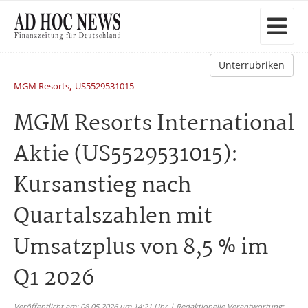
Unterrubriken
,
MGM Resorts
US5529531015
MGM Resorts International
Aktie (US5529531015):
Kursanstieg nach
Quartalszahlen mit
Umsatzplus von 8,5 % im
Q1 2026
Veröffentlicht am: 08.05.2026 um 14:21 Uhr | Redaktionelle Verantwortung: