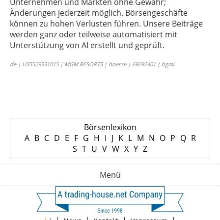
Unternehmen und Märkten ohne Gewähr;
Änderungen jederzeit möglich. Börsengeschäfte
können zu hohen Verlusten führen. Unsere Beiträge
werden ganz oder teilweise automatisiert mit
Unterstützung von AI erstellt und geprüft.
de | US5529531015 | MGM RESORTS | boerse | 69292401 | bgmi
Börsenlexikon
A
B
C
D
E
F
G
H
I
J
K
L
M
N
O
P
Q
R
S
T
U
V
W
X
Y
Z
Menü