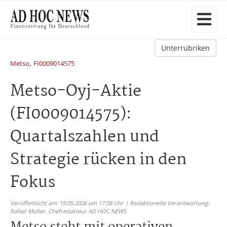
Unterrubriken
,
Metso
FI0009014575
Metso-Oyj-Aktie
(FI0009014575):
Quartalszahlen und
Strategie rücken in den
Fokus
Veröffentlicht am: 19.05.2026 um 17:08 Uhr | Redaktionelle Verantwortung:
Rafael Müller,
Chefredakteur AD HOC NEWS