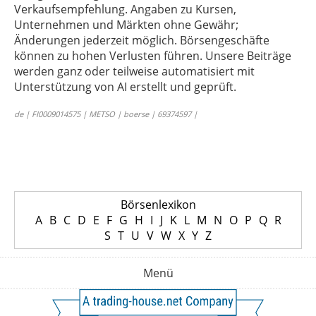
Verkaufsempfehlung. Angaben zu Kursen,
Unternehmen und Märkten ohne Gewähr;
Änderungen jederzeit möglich. Börsengeschäfte
können zu hohen Verlusten führen. Unsere Beiträge
werden ganz oder teilweise automatisiert mit
Unterstützung von AI erstellt und geprüft.
de | FI0009014575 | METSO | boerse | 69374597 |
Börsenlexikon
A
B
C
D
E
F
G
H
I
J
K
L
M
N
O
P
Q
R
S
T
U
V
W
X
Y
Z
Menü