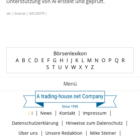
Unterstützung von AI erstellt und geprüft.
de | boerse | 69120379 |
Börsenlexikon
A
B
C
D
E
F
G
H
I
J
K
L
M
N
O
P
Q
R
S
T
U
V
W
X
Y
Z
Menü
|
|
|
|
|
i
News
Kontakt
Impressum
|
|
Datenschutzerklärung
Hinweise zum Datenschutz
|
|
|
Über uns
Unsere Redaktion
Mike Steiner