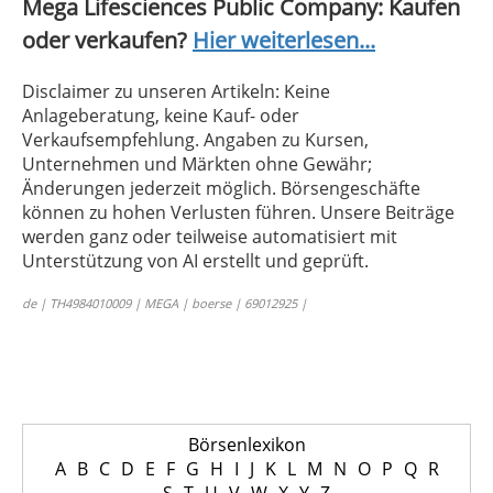
Mega Lifesciences Public Company: Kaufen
oder verkaufen?
Hier weiterlesen...
Disclaimer zu unseren Artikeln: Keine
Anlageberatung, keine Kauf- oder
Verkaufsempfehlung. Angaben zu Kursen,
Unternehmen und Märkten ohne Gewähr;
Änderungen jederzeit möglich. Börsengeschäfte
können zu hohen Verlusten führen. Unsere Beiträge
werden ganz oder teilweise automatisiert mit
Unterstützung von AI erstellt und geprüft.
de | TH4984010009 | MEGA | boerse | 69012925 |
Börsenlexikon
A
B
C
D
E
F
G
H
I
J
K
L
M
N
O
P
Q
R