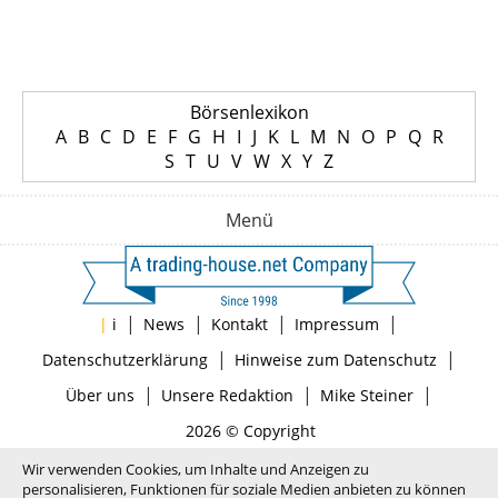
Börsenlexikon
A
B
C
D
E
F
G
H
I
J
K
L
M
N
O
P
Q
R
S
T
U
V
W
X
Y
Z
Menü
|
|
|
|
|
i
News
Kontakt
Impressum
|
|
Datenschutzerklärung
Hinweise zum Datenschutz
|
|
|
Über uns
Unsere Redaktion
Mike Steiner
2026 © Copyright
Wir verwenden Cookies, um Inhalte und Anzeigen zu
personalisieren, Funktionen für soziale Medien anbieten zu können