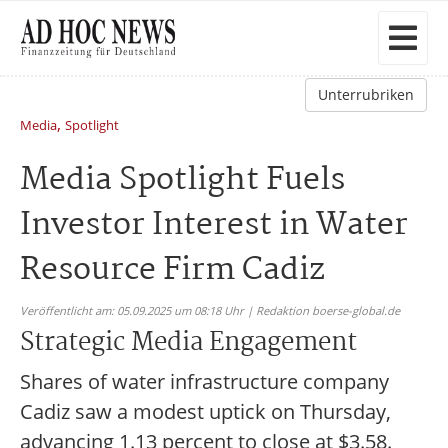
Unterrubriken
,
Media
Spotlight
Media Spotlight Fuels
Investor Interest in Water
Resource Firm Cadiz
Veröffentlicht am: 05.09.2025 um 08:18 Uhr | Redaktion boerse-global.de
Strategic Media Engagement
Shares of water infrastructure company
Cadiz saw a modest uptick on Thursday,
advancing 1.13 percent to close at $3.58.