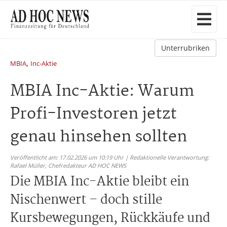
Unterrubriken
,
MBIA
Inc-Aktie
MBIA Inc-Aktie: Warum
Profi-Investoren jetzt
genau hinsehen sollten
Veröffentlicht am: 17.02.2026 um 10:19 Uhr | Redaktionelle Verantwortung:
Rafael Müller,
Chefredakteur AD HOC NEWS
Die MBIA Inc-Aktie bleibt ein
Nischenwert – doch stille
Kursbewegungen, Rückkäufe und