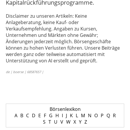
Kapitalrückführungsprogramme.
Disclaimer zu unseren Artikeln: Keine
Anlageberatung, keine Kauf- oder
Verkaufsempfehlung. Angaben zu Kursen,
Unternehmen und Märkten ohne Gewähr;
Änderungen jederzeit möglich. Börsengeschäfte
können zu hohen Verlusten führen. Unsere Beiträge
werden ganz oder teilweise automatisiert mit
Unterstützung von AI erstellt und geprüft.
de | boerse | 68587657 |
Börsenlexikon
A
B
C
D
E
F
G
H
I
J
K
L
M
N
O
P
Q
R
S
T
U
V
W
X
Y
Z