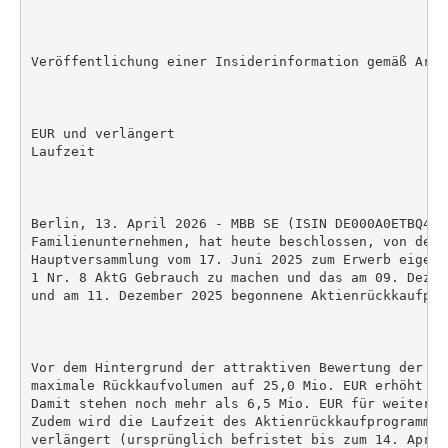
Veröffentlichung einer Insiderinformation gemäß Artik
EUR und verlängert

Laufzeit

Berlin, 13. April 2026 - MBB SE (ISIN DE000A0ETBQ4),
Familienunternehmen, hat heute beschlossen, von der 
Hauptversammlung vom 17. Juni 2025 zum Erwerb eigene
1 Nr. 8 AktG Gebrauch zu machen und das am 09. Dezem
und am 11. Dezember 2025 begonnene Aktienrückkaufpro
Vor dem Hintergrund der attraktiven Bewertung der MB
maximale Rückkaufvolumen auf 25,0 Mio. EUR erhöht (u
Damit stehen noch mehr als 6,5 Mio. EUR für weitere 
Zudem wird die Laufzeit des Aktienrückkaufprogrammes
verlängert (ursprünglich befristet bis zum 14. April