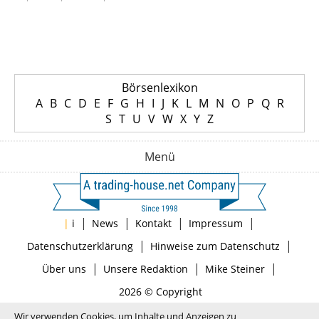
Börsenlexikon
A
B
C
D
E
F
G
H
I
J
K
L
M
N
O
P
Q
R
S
T
U
V
W
X
Y
Z
Menü
|
|
|
|
|
i
News
Kontakt
Impressum
|
|
Datenschutzerklärung
Hinweise zum Datenschutz
|
|
|
Über uns
Unsere Redaktion
Mike Steiner
2026 © Copyright
Wir verwenden Cookies, um Inhalte und Anzeigen zu