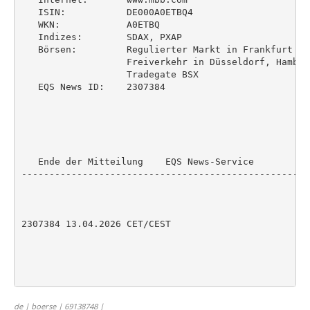
   ISIN:           DE000A0ETBQ4

   WKN:            A0ETBQ

   Indizes:        SDAX, PXAP

   Börsen:         Regulierter Markt in Frankfurt (P
                   Freiverkehr in Düsseldorf, Hambur
                   Tradegate BSX

   EQS News ID:    2307384

   Ende der Mitteilung    EQS News-Service

----------------------------------------------------
2307384 13.04.2026 CET/CEST

de | boerse | 69138748 |