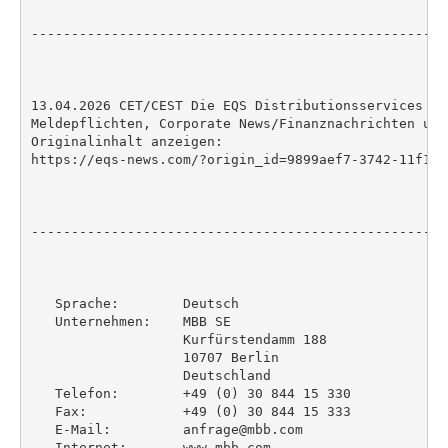
----------------------------------------------------
13.04.2026 CET/CEST Die EQS Distributionsservices um
Meldepflichten, Corporate News/Finanznachrichten und
Originalinhalt anzeigen:

https://eqs-news.com/?origin_id=9899aef7-3742-11f1-8
----------------------------------------------------
   Sprache:        Deutsch

   Unternehmen:    MBB SE

                   Kurfürstendamm 188

                   10707 Berlin

                   Deutschland

   Telefon:        +49 (0) 30 844 15 330

   Fax:            +49 (0) 30 844 15 333

   E-Mail:         anfrage@mbb.com

   Internet:       www.mbb.com
