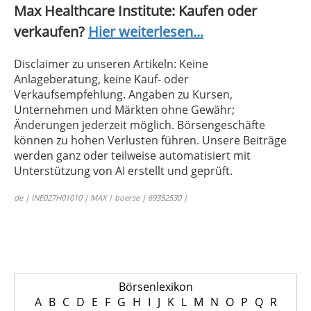
Max Healthcare Institute: Kaufen oder
verkaufen?
Hier weiterlesen...
Disclaimer zu unseren Artikeln: Keine
Anlageberatung, keine Kauf- oder
Verkaufsempfehlung. Angaben zu Kursen,
Unternehmen und Märkten ohne Gewähr;
Änderungen jederzeit möglich. Börsengeschäfte
können zu hohen Verlusten führen. Unsere Beiträge
werden ganz oder teilweise automatisiert mit
Unterstützung von AI erstellt und geprüft.
de | INE027H01010 | MAX | boerse | 69352530 |
Börsenlexikon
A
B
C
D
E
F
G
H
I
J
K
L
M
N
O
P
Q
R