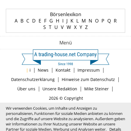
Börsenlexikon
A
B
C
D
E
F
G
H
I
J
K
L
M
N
O
P
Q
R
S
T
U
V
W
X
Y
Z
Menü
|
|
|
|
|
i
News
Kontakt
Impressum
|
|
Datenschutzerklärung
Hinweise zum Datenschutz
|
|
|
Über uns
Unsere Redaktion
Mike Steiner
2026 © Copyright
Wir verwenden Cookies, um Inhalte und Anzeigen zu
personalisieren, Funktionen für soziale Medien anbieten zu können
und die Zugriffe auf unsere Website zu analysieren. Außerdem geben
wir Informationen zu Ihrer Nutzung unserer Website an unsere
Partner für soziale Medien, Werbung und Analysen weiter.
Details