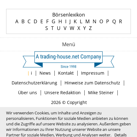
Börsenlexikon
A
B
C
D
E
F
G
H
I
J
K
L
M
N
O
P
Q
R
S
T
U
V
W
X
Y
Z
Menü
|
|
|
|
|
i
News
Kontakt
Impressum
|
|
Datenschutzerklärung
Hinweise zum Datenschutz
|
|
|
Über uns
Unsere Redaktion
Mike Steiner
2026 © Copyright
Wir verwenden Cookies, um Inhalte und Anzeigen zu
personalisieren, Funktionen für soziale Medien anbieten zu können
und die Zugriffe auf unsere Website zu analysieren. Außerdem geben
wir Informationen zu Ihrer Nutzung unserer Website an unsere
Partner für soziale Medien, Werbung und Analysen weiter.
Details