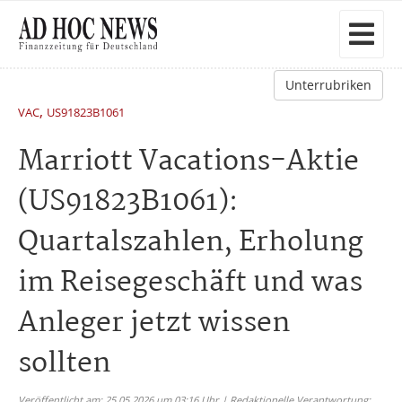
Unterrubriken
,
VAC
US91823B1061
Marriott Vacations-Aktie
(US91823B1061):
Quartalszahlen, Erholung
im Reisegeschäft und was
Anleger jetzt wissen
sollten
Veröffentlicht am: 25.05.2026 um 03:16 Uhr | Redaktionelle Verantwortung: