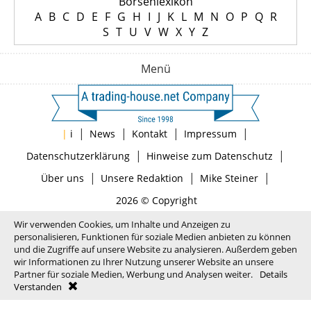
Börsenlexikon
A
B
C
D
E
F
G
H
I
J
K
L
M
N
O
P
Q
R
S
T
U
V
W
X
Y
Z
Menü
|
|
|
|
|
i
News
Kontakt
Impressum
|
|
Datenschutzerklärung
Hinweise zum Datenschutz
|
|
|
Über uns
Unsere Redaktion
Mike Steiner
2026 © Copyright
Wir verwenden Cookies, um Inhalte und Anzeigen zu
personalisieren, Funktionen für soziale Medien anbieten zu können
und die Zugriffe auf unsere Website zu analysieren. Außerdem geben
wir Informationen zu Ihrer Nutzung unserer Website an unsere
Partner für soziale Medien, Werbung und Analysen weiter.
Details
Verstanden