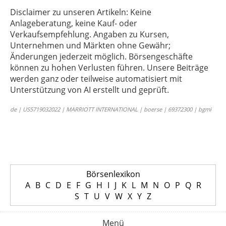
Disclaimer zu unseren Artikeln: Keine
Anlageberatung, keine Kauf- oder
Verkaufsempfehlung. Angaben zu Kursen,
Unternehmen und Märkten ohne Gewähr;
Änderungen jederzeit möglich. Börsengeschäfte
können zu hohen Verlusten führen. Unsere Beiträge
werden ganz oder teilweise automatisiert mit
Unterstützung von AI erstellt und geprüft.
de | US5719032022 | MARRIOTT INTERNATIONAL | boerse | 69372300 | bgmi
Börsenlexikon
A
B
C
D
E
F
G
H
I
J
K
L
M
N
O
P
Q
R
S
T
U
V
W
X
Y
Z
Menü