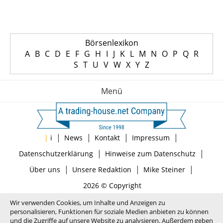
Börsenlexikon
A
B
C
D
E
F
G
H
I
J
K
L
M
N
O
P
Q
R
S
T
U
V
W
X
Y
Z
Menü
|
|
|
|
|
i
News
Kontakt
Impressum
|
|
Datenschutzerklärung
Hinweise zum Datenschutz
|
|
|
Über uns
Unsere Redaktion
Mike Steiner
2026 © Copyright
Wir verwenden Cookies, um Inhalte und Anzeigen zu
personalisieren, Funktionen für soziale Medien anbieten zu können
und die Zugriffe auf unsere Website zu analysieren. Außerdem geben