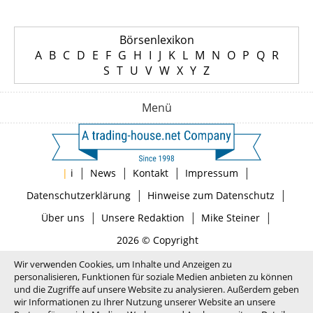
Börsenlexikon
A
B
C
D
E
F
G
H
I
J
K
L
M
N
O
P
Q
R
S
T
U
V
W
X
Y
Z
Menü
|
|
|
|
|
i
News
Kontakt
Impressum
|
|
Datenschutzerklärung
Hinweise zum Datenschutz
|
|
|
Über uns
Unsere Redaktion
Mike Steiner
2026 © Copyright
Wir verwenden Cookies, um Inhalte und Anzeigen zu
personalisieren, Funktionen für soziale Medien anbieten zu können
und die Zugriffe auf unsere Website zu analysieren. Außerdem geben
wir Informationen zu Ihrer Nutzung unserer Website an unsere