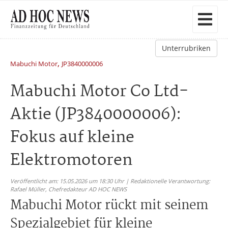
Unterrubriken
,
Mabuchi Motor
JP3840000006
Mabuchi Motor Co Ltd-
Aktie (JP3840000006):
Fokus auf kleine
Elektromotoren
Veröffentlicht am: 15.05.2026 um 18:30 Uhr | Redaktionelle Verantwortung:
Rafael Müller,
Chefredakteur AD HOC NEWS
Mabuchi Motor rückt mit seinem
Spezialgebiet für kleine