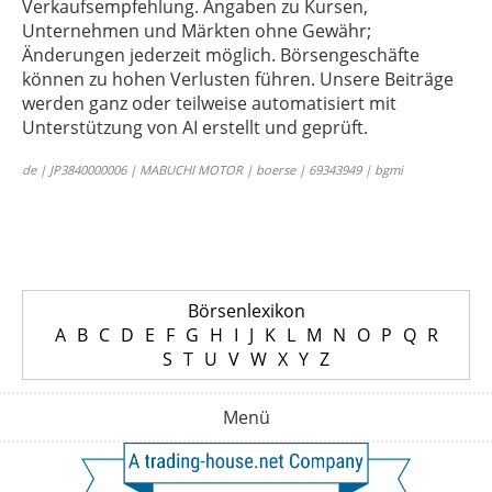
Verkaufsempfehlung. Angaben zu Kursen,
Unternehmen und Märkten ohne Gewähr;
Änderungen jederzeit möglich. Börsengeschäfte
können zu hohen Verlusten führen. Unsere Beiträge
werden ganz oder teilweise automatisiert mit
Unterstützung von AI erstellt und geprüft.
de | JP3840000006 | MABUCHI MOTOR | boerse | 69343949 | bgmi
Börsenlexikon
A
B
C
D
E
F
G
H
I
J
K
L
M
N
O
P
Q
R
S
T
U
V
W
X
Y
Z
Menü