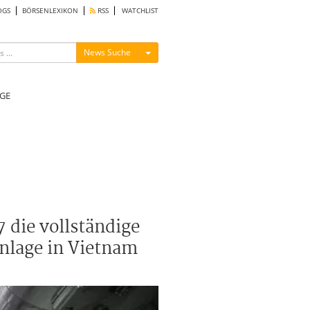
OGS
BÖRSENLEXIKON
RSS
WATCHLIST
Menü ein-/ausblenden
News Suche
GE
7 die vollständige
Anlage in Vietnam