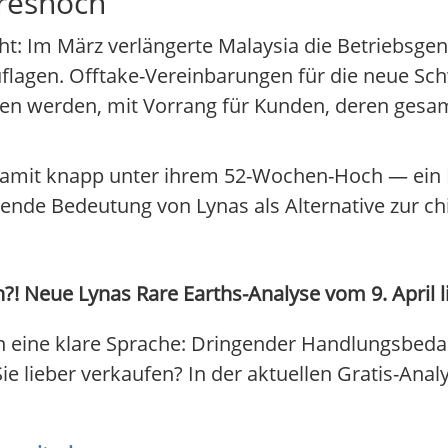
hreshoch
teht: Im März verlängerte Malaysia die Betriebsg
flagen. Offtake-Vereinbarungen für die neue Sc
sen werden, mit Vorrang für Kunden, deren gesa
d damit knapp unter ihrem 52-Wochen-Hoch — ein 
nde Bedeutung von Lynas als Alternative zur chi
?! Neue Lynas Rare Earths-Analyse vom 9. April li
 eine klare Sprache: Dringender Handlungsbedar
Sie lieber verkaufen? In der aktuellen Gratis-Anal