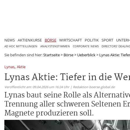
NEWS
AKTIENKURSE
BÖRSE
WIRTSCHAFT
POLITIK
SPORT
UNTER
AD HOC MITTEILUNGEN
ANALYSTENSTIMMEN
CORPORATE NEWS
DIRECTORS' DEALIN
Sie befinden sind hier:
Startseite
>
Börse
>
Ueberblick
>
Lynas Aktie: Tief
,
Lynas
Aktie
Lynas Aktie: Tiefer in die W
Veröffentlicht am: 09.04.2026 um 16:24 Uhr | Redaktion boerse-global.de
Lynas baut seine Rolle als Alternati
Trennung aller schweren Seltenen E
Magnete produzieren soll.