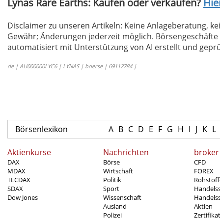
Lynas Rare Earths: Kaufen oder verkaufen?
Hie
Disclaimer zu unseren Artikeln: Keine Anlageberatung,
Gewähr; Änderungen jederzeit möglich. Börsengeschäfte 
automatisiert mit Unterstützung von AI erstellt und geprü
de | AU000000LYC6 | LYNAS | boerse | 69112784 |
Börsenlexikon
A
B
C
D
E
F
G
H
I
J
K
L
Aktienkurse
Nachrichten
broker
DAX
Börse
CFD
MDAX
Wirtschaft
FOREX
TECDAX
Politik
Rohstoff
SDAX
Sport
Handels
Dow Jones
Wissenschaft
Handelss
Ausland
Aktien
Polizei
Zertifika