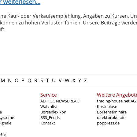
r weiterlesen...
 keine Kauf- oder Verkaufsempfehlung. Angaben zu Kursen,
können zu hohen Verlusten führen. Unsere Beiträge werden
ft.
M
N
O
P
Q
R
S
T
U
V
W
X
Y
Z
Service
Weitere Angebot
AD HOC NEWSBREAK
trading-house.net AG
Watchlist
Kostenlose
e
Börsenlexikon
Börsenseminare
systeme
RSS_Feeds
direktbroker.de
ignale
Kontakt
poppress.de
te &