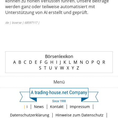
können zu hohen Verlusten führen. Unsere Beiträge
werden ganz oder teilweise automatisiert mit
Unterstützung von AI erstellt und geprüft.
de | boerse | 68597117 |
Börsenlexikon
A
B
C
D
E
F
G
H
I
J
K
L
M
N
O
P
Q
R
S
T
U
V
W
X
Y
Z
Menü
|
|
|
|
|
i
News
Kontakt
Impressum
|
|
Datenschutzerklärung
Hinweise zum Datenschutz