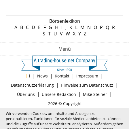
Börsenlexikon
A
B
C
D
E
F
G
H
I
J
K
L
M
N
O
P
Q
R
S
T
U
V
W
X
Y
Z
Menü
|
|
|
|
|
i
News
Kontakt
Impressum
|
|
Datenschutzerklärung
Hinweise zum Datenschutz
|
|
|
Über uns
Unsere Redaktion
Mike Steiner
2026 © Copyright
Wir verwenden Cookies, um Inhalte und Anzeigen zu
personalisieren, Funktionen für soziale Medien anbieten zu können
und die Zugriffe auf unsere Website zu analysieren. Außerdem geben