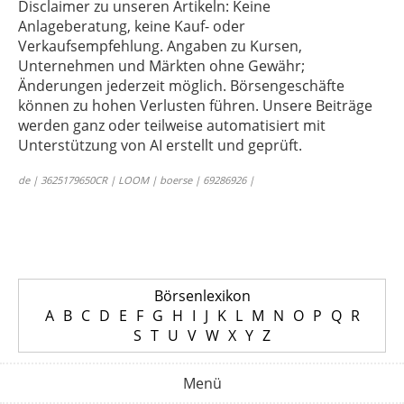
Disclaimer zu unseren Artikeln: Keine
Anlageberatung, keine Kauf- oder
Verkaufsempfehlung. Angaben zu Kursen,
Unternehmen und Märkten ohne Gewähr;
Änderungen jederzeit möglich. Börsengeschäfte
können zu hohen Verlusten führen. Unsere Beiträge
werden ganz oder teilweise automatisiert mit
Unterstützung von AI erstellt und geprüft.
de | 3625179650CR | LOOM | boerse | 69286926 |
Börsenlexikon
A
B
C
D
E
F
G
H
I
J
K
L
M
N
O
P
Q
R
S
T
U
V
W
X
Y
Z
Menü