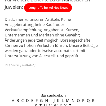
Juwelen:
Longhu Ta bei Ad Hoc News
Disclaimer zu unseren Artikeln: Keine
Anlageberatung, keine Kauf- oder
Verkaufsempfehlung. Angaben zu Kursen,
Unternehmen und Märkten ohne Gewähr;
Änderungen jederzeit möglich. Börsengeschäfte
können zu hohen Verlusten führen. Unsere Beiträge
werden ganz oder teilweise automatisiert mit
Unterstützung von AI erstellt und geprüft.
de | boerse | 69247427 |
Börsenlexikon
A
B
C
D
E
F
G
H
I
J
K
L
M
N
O
P
Q
R
S
T
U
V
W
X
Y
Z