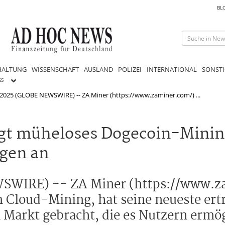
BL
HALTUNG
WISSENSCHAFT
AUSLAND
POLIZEI
INTERNATIONAL
SONSTI
GS
025 (GLOBE NEWSWIRE) -- ZA Miner (https://www.zaminer.com/) ...
t müheloses Dogecoin-Minin
ägen an
SWIRE) -- ZA Miner (https://www.za
Cloud-Mining, hat seine neueste ert
Markt gebracht, die es Nutzern ermö