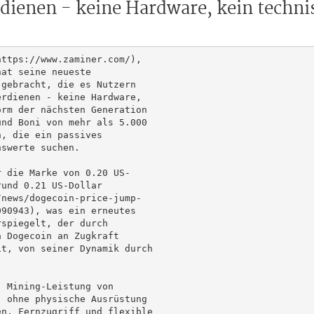
rdienen - keine Hardware, kein tech
ttps://www.zaminer.com/),

at seine neueste

gebracht, die es Nutzern

rdienen - keine Hardware,

rm der nächsten Generation

nd Boni von mehr als 5.000

, die ein passives

swerte suchen.

 die Marke von 0.20 US-

und 0.21 US-Dollar

news/dogecoin-price-jump-

90943), was ein erneutes

spiegelt, der durch

 Dogecoin an Zugkraft

t, von seiner Dynamik durch

 Mining-Leistung von

 ohne physische Ausrüstung

n, Fernzugriff und flexible
