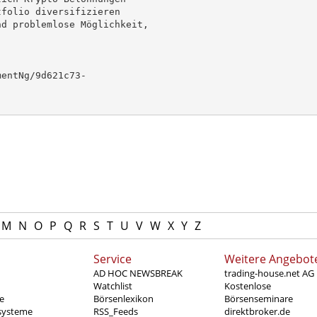
folio diversifizieren

d problemlose Möglichkeit,

entNg/9d621c73-

M
N
O
P
Q
R
S
T
U
V
W
X
Y
Z
Service
Weitere Angebot
AD HOC NEWSBREAK
trading-house.net AG
Watchlist
Kostenlose
e
Börsenlexikon
Börsenseminare
systeme
RSS_Feeds
direktbroker.de