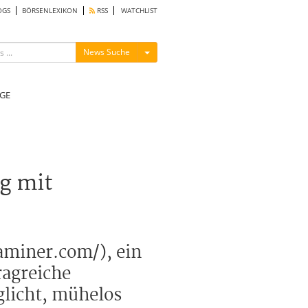
OGS
BÖRSENLEXIKON
RSS
WATCHLIST
Menü ein-/ausblenden
News Suche
GE
g mit
miner.com/), ein
ragreiche
glicht, mühelos