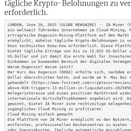
tägliche Krypto-Belohnungen zu ve
erforderlich.
LONDON, June 16, 2025 (GLOBE NEWSWIRE) -- ZA Miner (h
ein weltweit führendes Unternehmen im Cloud-Mining, h
ertragreiche Dogecoin-Mining-Plattform auf den Markt 
ermöglicht, mühelos tägliche Krypto-Belohnungen zu ve
kein technisches Know-how erforderlich. Diese Plattfo
bietet tägliche Erträge von bis zu 12.025 US-Dollar u
US-Dollar und ist damit die erste Wahl für Investoren
Einkommen im boomenden Bereich der digitalen Vermögen
Warum Dogecoin? Warum jetzt?

Der Kurs des Dogecoin (DOGE) erholte sich, nachdem er
Dollar überschritten hatte, und wurde am 9. Mai bei r
gehandelt (https://www.fxstreet.com/cryptocurrencies/
above-020-triggers-13-million-in-liquidations-2025050
Anlegerinteresse und einen positiven Markttrend wider
internationale Wirtschaftsabkommen angeheizt wird. Da
gewinnt, bietet ZA Miner eine rechtzeitige Gelegenhei
zugängliches Cloud Mining zu profitieren.

Cloud Mining einfach gemacht

Die Plattform von ZA Miner ermöglicht es den Nutzern,
entfernten, professionellen Rechenzentren zu mieten -
oder Energiekosten. Tägliche automatische Auszahlunge