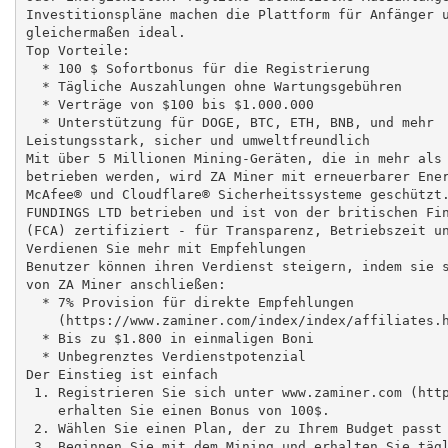
Investitionspläne machen die Plattform für Anfänger u
gleichermaßen ideal.

Top Vorteile:

  * 100 $ Sofortbonus für die Registrierung

  * Tägliche Auszahlungen ohne Wartungsgebühren

  * Verträge von $100 bis $1.000.000

  * Unterstützung für DOGE, BTC, ETH, BNB, und mehr

Leistungsstark, sicher und umweltfreundlich

Mit über 5 Millionen Mining-Geräten, die in mehr als 
betrieben werden, wird ZA Miner mit erneuerbarer Ener
McAfee® und Cloudflare® Sicherheitssysteme geschützt.
FUNDINGS LTD betrieben und ist von der britischen Fin
(FCA) zertifiziert - für Transparenz, Betriebszeit un
Verdienen Sie mehr mit Empfehlungen

Benutzer können ihren Verdienst steigern, indem sie s
von ZA Miner anschließen:

  * 7% Provision für direkte Empfehlungen

    (https://www.zaminer.com/index/index/affiliates.h
  * Bis zu $1.800 in einmaligen Boni

  * Unbegrenztes Verdienstpotenzial

Der Einstieg ist einfach

 1. Registrieren Sie sich unter www.zaminer.com (http
    erhalten Sie einen Bonus von 100$.

 2. Wählen Sie einen Plan, der zu Ihrem Budget passt

 3. Beginnen Sie mit dem Mining und erhalten Sie tägl