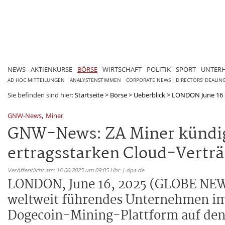
NEWS
AKTIENKURSE
BÖRSE
WIRTSCHAFT
POLITIK
SPORT
UNTER
AD HOC MITTEILUNGEN
ANALYSTENSTIMMEN
CORPORATE NEWS
DIRECTORS' DEALIN
Sie befinden sind hier:
Startseite
>
Börse
>
Ueberblick
>
LONDON June 16 2
,
GNW-News
Miner
GNW-News: ZA Miner kündig
ertragsstarken Cloud-Vertr
Veröffentlicht am: 16.06.2025 um 09:05 Uhr | dpa.de
LONDON, June 16, 2025 (GLOBE NEW
weltweit führendes Unternehmen im 
Dogecoin-Mining-Plattform auf den 