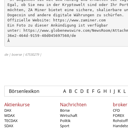
Egal, ob Sie neu in der Kryptowelt sind oder Ihr Port
möchten, ZA Miner bietet eine sichere, skalierbare un
Dogecoin und andere digitale Währungen zu schürfen.

Offizielle Website: https://www.zaminer.com

Ein Foto zu dieser Ankündigung ist verfügbar

unter: https://www.globenewswire.com/NewsRoom/Attachm
36e2-464d-9159-40d045697560/de

Â
de | boerse | 67530279 |
Börsenlexikon
A
B
C
D
E
F
G
H
I
J
K
L
Aktienkurse
Nachrichten
broker
DAX
Börse
CFD
MDAX
Wirtschaft
FOREX
TECDAX
Politik
Rohstoff
SDAX
Sport
Handels