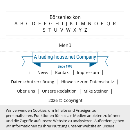
Börsenlexikon
A
B
C
D
E
F
G
H
I
J
K
L
M
N
O
P
Q
R
S
T
U
V
W
X
Y
Z
Menü
|
|
|
|
|
i
News
Kontakt
Impressum
|
|
Datenschutzerklärung
Hinweise zum Datenschutz
|
|
|
Über uns
Unsere Redaktion
Mike Steiner
2026 © Copyright
Wir verwenden Cookies, um Inhalte und Anzeigen zu
personalisieren, Funktionen für soziale Medien anbieten zu können
und die Zugriffe auf unsere Website zu analysieren. Außerdem geben
wir Informationen zu Ihrer Nutzung unserer Website an unsere