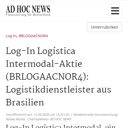
Unterrubriken
,
Log-In
BRLOGAACNOR4
Log-In Logística
Intermodal-Aktie
(BRLOGAACNOR4):
Logistikdienstleister aus
Brasilien
Veröffentlicht am: 12.05.2026 um 13:25 Uhr | Redaktionelle Verantwortung:
Rafael Müller,
Chefredakteur AD HOC NEWS