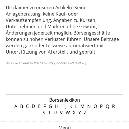
Disclaimer zu unseren Artikeln: Keine
Anlageberatung, keine Kauf- oder
Verkaufsempfehlung. Angaben zu Kursen,
Unternehmen und Märkten ohne Gewähr;
Änderungen jederzeit möglich. Börsengeschäfte
können zu hohen Verlusten führen. Unsere Beiträge
werden ganz oder teilweise automatisiert mit
Unterstützung von AI erstellt und geprüft.
de | BRLOGAACNOR4 | LOG-IN | boerse | 69313090 |
Börsenlexikon
A
B
C
D
E
F
G
H
I
J
K
L
M
N
O
P
Q
R
S
T
U
V
W
X
Y
Z
Menü