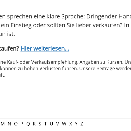
en sprechen eine klare Sprache: Dringender Han
in Einstieg oder sollten Sie lieber verkaufen? In 
n ist.
rkaufen?
Hier weiterlesen...
 keine Kauf- oder Verkaufsempfehlung. Angaben zu Kursen,
können zu hohen Verlusten führen. Unsere Beiträge werden
ft.
M
N
O
P
Q
R
S
T
U
V
W
X
Y
Z