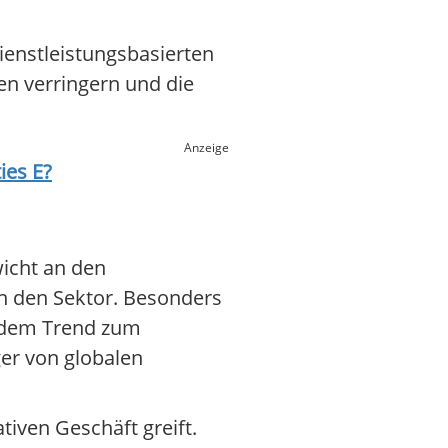
ienstleistungsbasierten
gen verringern und die
Anzeige
ies E
?
wicht an den
in den Sektor. Besonders
 dem Trend zum
er von globalen
iven Geschäft greift.