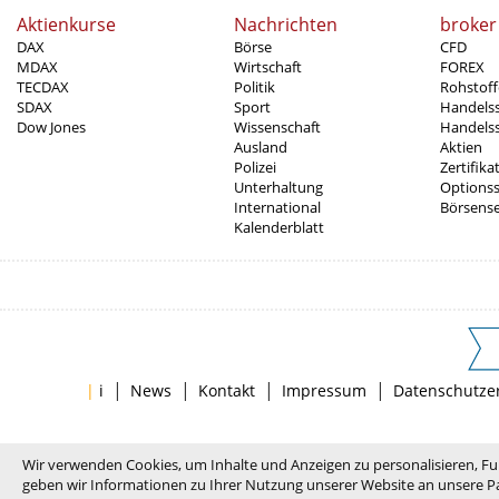
Aktienkurse
Nachrichten
broker
DAX
Börse
CFD
MDAX
Wirtschaft
FOREX
TECDAX
Politik
Rohstoff
SDAX
Sport
Handels
Dow Jones
Wissenschaft
Handelss
Ausland
Aktien
Polizei
Zertifika
Unterhaltung
Options
International
Börsens
Kalenderblatt
|
|
|
|
|
i
News
Kontakt
Impressum
Datenschutze
Wir verwenden Cookies, um Inhalte und Anzeigen zu personalisieren, Fu
geben wir Informationen zu Ihrer Nutzung unserer Website an unsere Pa