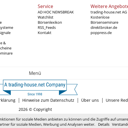
Service
Weitere Angebot
AD HOC NEWSBREAK
trading-house.net AG
Watchlist
Kostenlose
e
Börsenlexikon
Börsenseminare
systeme
RSS_Feeds
direktbroker.de
ignale
Kontakt
poppress.de
te &
scheine
eminare
Menü
|
|
|
rklärung
Hinweise zum Datenschutz
Über uns
Unsere Red
2026 © Copyright
nktionen für soziale Medien anbieten zu können und die Zugriffe auf unser
rtner für soziale Medien, Werbung und Analysen weiter.
Details
Verstand