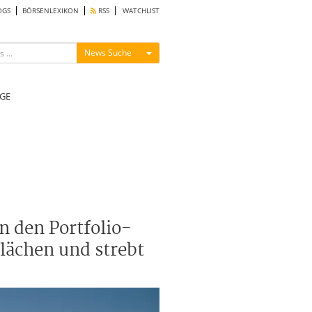
OGS
BÖRSENLEXIKON
RSS
WATCHLIST
Menü ein-/ausblenden
News Suche
GE
n den Portfolio-
flächen und strebt