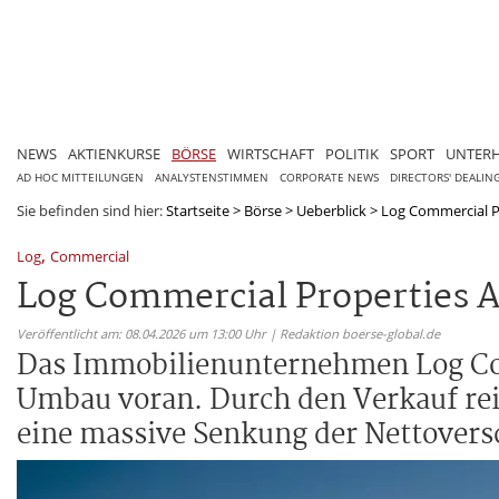
NEWS
AKTIENKURSE
BÖRSE
WIRTSCHAFT
POLITIK
SPORT
UNTER
AD HOC MITTEILUNGEN
ANALYSTENSTIMMEN
CORPORATE NEWS
DIRECTORS' DEALIN
Sie befinden sind hier:
Startseite
>
Börse
>
Ueberblick
>
Log Commercial P
,
Log
Commercial
Log Commercial Properties A
Veröffentlicht am: 08.04.2026 um 13:00 Uhr | Redaktion boerse-global.de
Das Immobilienunternehmen Log Comm
Umbau voran. Durch den Verkauf reif
eine massive Senkung der Nettovers