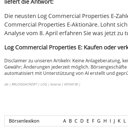
liefert die Antwort:
Die neusten Log Commercial Properties E-Zahl
Commercial Properties E-Aktionäre. Lohnt sich e
Analyse vom 8. April erfahren Sie was jetzt zu tu
Log Commercial Properties E: Kaufen oder ve
Disclaimer zu unseren Artikeln: Keine Anlageberatung,
Gewähr; Änderungen jederzeit möglich. Börsengeschäfte 
automatisiert mit Unterstützung von AI erstellt und geprü
de | BRLOGGACNOR7 | LOG | boerse | 69104130 |
Börsenlexikon
A
B
C
D
E
F
G
H
I
J
K
L