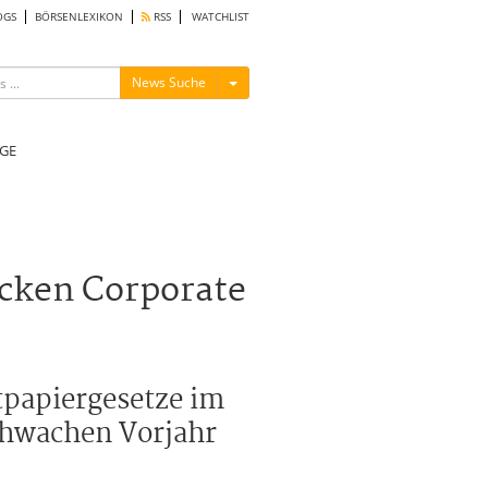
OGS
BÖRSENLEXIKON
RSS
WATCHLIST
Menü ein-/ausblenden
News Suche
GE
cken Corporate
tpapiergesetze im
chwachen Vorjahr