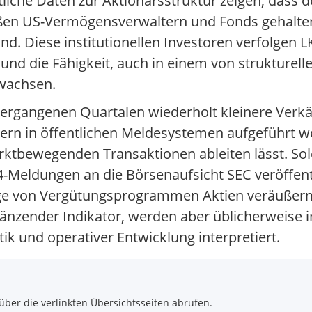
ntliche Daten zur Aktionärsstruktur zeigen, dass d
oßen US-Vermögensverwaltern und Fonds gehalten 
ind. Diese institutionellen Investoren verfolgen
ik und die Fähigkeit, auch in einem von strukture
 wachsen.
 vergangenen Quartalen wiederholt kleinere Verk
ern in öffentlichen Meldesystemen aufgeführt w
arktbewegenden Transaktionen ableiten lässt. So
-Meldungen an die Börsenaufsicht SEC veröffent
uge von Vergütungsprogrammen Aktien veräußern 
gänzender Indikator, werden aber üblicherweise 
 und operativer Entwicklung interpretiert.
über die verlinkten Übersichtsseiten abrufen.