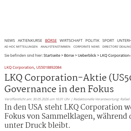
NEWS
AKTIENKURSE
BÖRSE
WIRTSCHAFT
POLITIK
SPORT
UNTER
AD HOC MITTEILUNGEN
ANALYSTENSTIMMEN
CORPORATE NEWS
DIRECTORS' DEALIN
Sie befinden sind hier:
Startseite
>
Börse
>
Ueberblick
>
LKQ Corporation-
,
LKQ Corporation
US5018892084
LKQ Corporation-Aktie (US5
Governance in den Fokus
Veröffentlicht am: 30.05.2026 um 16:01 Uhr | Redaktionelle Verantwortung: Rafael
In den USA steht LKQ Corporation w
Fokus von Sammelklagen, während d
unter Druck bleibt.