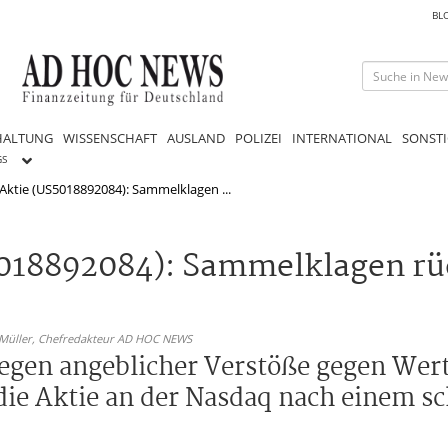
BL
HALTUNG
WISSENSCHAFT
AUSLAND
POLIZEI
INTERNATIONAL
SONSTI
GS
Aktie (US5018892084): Sammelklagen ...
018892084): Sammelklagen rü
 Müller,
Chefredakteur AD HOC NEWS
egen angeblicher Verstöße gegen Wer
ie Aktie an der Nasdaq nach einem s