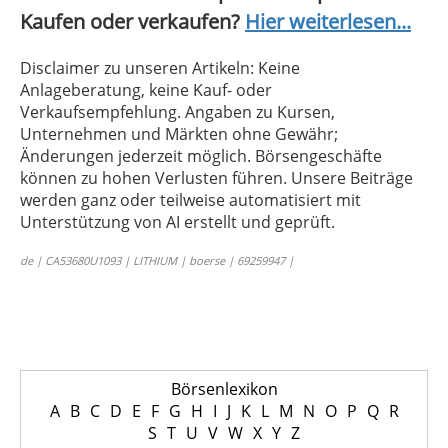
Kaufen oder verkaufen?
Hier weiterlesen...
Disclaimer zu unseren Artikeln: Keine
Anlageberatung, keine Kauf- oder
Verkaufsempfehlung. Angaben zu Kursen,
Unternehmen und Märkten ohne Gewähr;
Änderungen jederzeit möglich. Börsengeschäfte
können zu hohen Verlusten führen. Unsere Beiträge
werden ganz oder teilweise automatisiert mit
Unterstützung von AI erstellt und geprüft.
de | CA53680U1093 | LITHIUM | boerse | 69259947 |
Börsenlexikon
A
B
C
D
E
F
G
H
I
J
K
L
M
N
O
P
Q
R
S
T
U
V
W
X
Y
Z