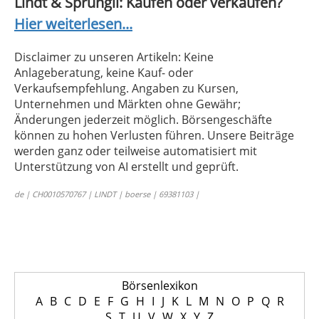
Lindt & Sprüngli: Kaufen oder verkaufen?
Hier weiterlesen...
Disclaimer zu unseren Artikeln: Keine
Anlageberatung, keine Kauf- oder
Verkaufsempfehlung. Angaben zu Kursen,
Unternehmen und Märkten ohne Gewähr;
Änderungen jederzeit möglich. Börsengeschäfte
können zu hohen Verlusten führen. Unsere Beiträge
werden ganz oder teilweise automatisiert mit
Unterstützung von AI erstellt und geprüft.
de | CH0010570767 | LINDT | boerse | 69381103 |
Börsenlexikon
A
B
C
D
E
F
G
H
I
J
K
L
M
N
O
P
Q
R
S
T
U
V
W
X
Y
Z