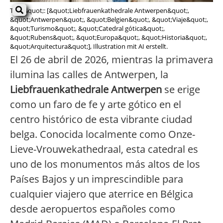
Tags&quot;: [&quot;Liebfrauenkathedrale Antwerpen&quot;,
&quot;Antwerpen&quot;, &quot;Belgien&quot;, &quot;Viaje&quot;,
&quot;Turismo&quot;, &quot;Catedral gótica&quot;,
&quot;Rubens&quot;, &quot;Europa&quot;, &quot;Historia&quot;,
&quot;Arquitectura&quot;], Illustration mit AI erstellt.
El 26 de abril de 2026, mientras la primavera
ilumina las calles de Antwerpen, la
Liebfrauenkathedrale Antwerpen
se erige
como un faro de fe y arte gótico en el
centro histórico de esta vibrante ciudad
belga. Conocida localmente como Onze-
Lieve-Vrouwekathedraal, esta catedral es
uno de los monumentos más altos de los
Países Bajos y un imprescindible para
cualquier viajero que aterrice en Bélgica
desde aeropuertos españoles como