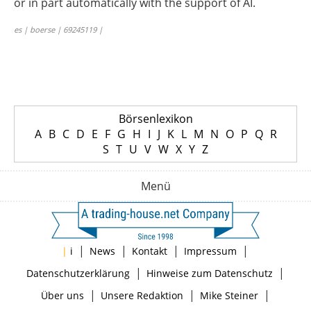
or in part automatically with the support of AI.
es | boerse | 69245119 |
Börsenlexikon
A
B
C
D
E
F
G
H
I
J
K
L
M
N
O
P
Q
R
S
T
U
V
W
X
Y
Z
Menü
|
|
|
|
|
i
News
Kontakt
Impressum
|
|
Datenschutzerklärung
Hinweise zum Datenschutz
|
|
|
Über uns
Unsere Redaktion
Mike Steiner