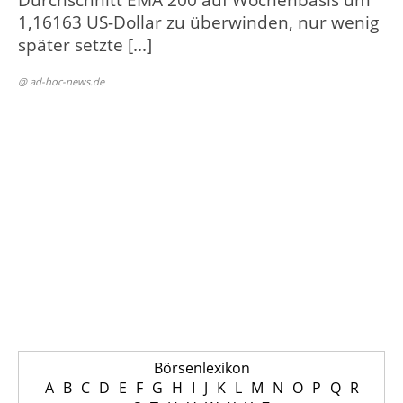
Durchschnitt EMA 200 auf Wochenbasis um
1,16163 US-Dollar zu überwinden, nur wenig
später setzte [...]
@ ad-hoc-news.de
Börsenlexikon
A
B
C
D
E
F
G
H
I
J
K
L
M
N
O
P
Q
R