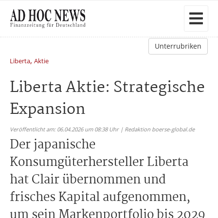
Unterrubriken
,
Liberta
Aktie
Liberta Aktie: Strategische
Expansion
Veröffentlicht am: 06.04.2026 um 08:38 Uhr | Redaktion boerse-global.de
Der japanische
Konsumgüterhersteller Liberta
hat Clair übernommen und
frisches Kapital aufgenommen,
um sein Markenportfolio bis 2029