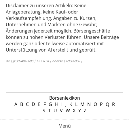
Disclaimer zu unseren Artikeln: Keine
Anlageberatung, keine Kauf- oder
Verkaufsempfehlung. Angaben zu Kursen,
Unternehmen und Märkten ohne Gewähr;
Änderungen jederzeit möglich. Börsengeschäfte
können zu hohen Verlusten führen. Unsere Beiträge
werden ganz oder teilweise automatisiert mit
Unterstützung von AI erstellt und geprüft.
de | JP3974810008 | LIBERTA | boerse | 69086080 |
Börsenlexikon
A
B
C
D
E
F
G
H
I
J
K
L
M
N
O
P
Q
R
S
T
U
V
W
X
Y
Z
Menü