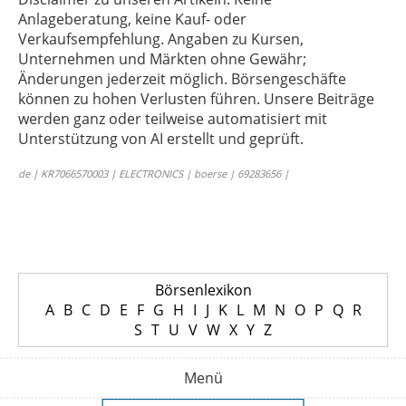
Anlageberatung, keine Kauf- oder
Verkaufsempfehlung. Angaben zu Kursen,
Unternehmen und Märkten ohne Gewähr;
Änderungen jederzeit möglich. Börsengeschäfte
können zu hohen Verlusten führen. Unsere Beiträge
werden ganz oder teilweise automatisiert mit
Unterstützung von AI erstellt und geprüft.
de | KR7066570003 | ELECTRONICS | boerse | 69283656 |
Börsenlexikon
A
B
C
D
E
F
G
H
I
J
K
L
M
N
O
P
Q
R
S
T
U
V
W
X
Y
Z
Menü