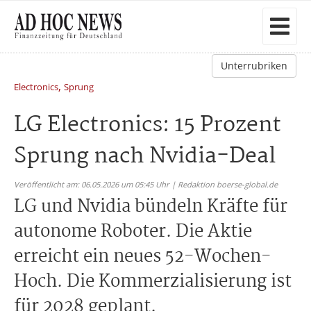
Unterrubriken
,
Electronics
Sprung
LG Electronics: 15 Prozent
Sprung nach Nvidia-Deal
Veröffentlicht am: 06.05.2026 um 05:45 Uhr | Redaktion boerse-global.de
LG und Nvidia bündeln Kräfte für
autonome Roboter. Die Aktie
erreicht ein neues 52-Wochen-
Hoch. Die Kommerzialisierung ist
für 2028 geplant.