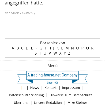
angegriffen hatte.
de | boerse | 69301712 |
Börsenlexikon
A
B
C
D
E
F
G
H
I
J
K
L
M
N
O
P
Q
R
S
T
U
V
W
X
Y
Z
Menü
|
|
|
|
|
i
News
Kontakt
Impressum
|
|
Datenschutzerklärung
Hinweise zum Datenschutz
|
|
|
Über uns
Unsere Redaktion
Mike Steiner