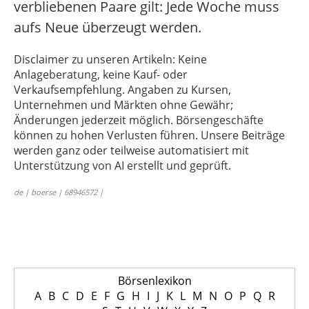
verbliebenen Paare gilt: Jede Woche muss
aufs Neue überzeugt werden.
Disclaimer zu unseren Artikeln: Keine
Anlageberatung, keine Kauf- oder
Verkaufsempfehlung. Angaben zu Kursen,
Unternehmen und Märkten ohne Gewähr;
Änderungen jederzeit möglich. Börsengeschäfte
können zu hohen Verlusten führen. Unsere Beiträge
werden ganz oder teilweise automatisiert mit
Unterstützung von AI erstellt und geprüft.
de | boerse | 68946572 |
Börsenlexikon
A
B
C
D
E
F
G
H
I
J
K
L
M
N
O
P
Q
R