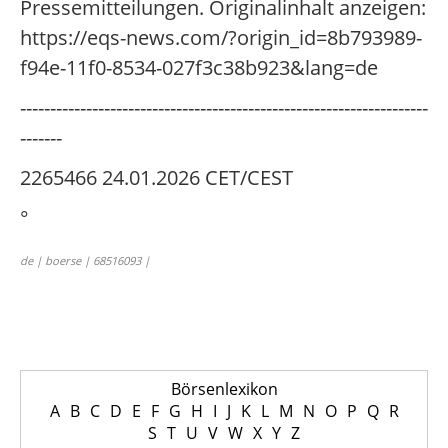
Pressemitteilungen. Originalinhalt anzeigen:
https://eqs-news.com/?origin_id=8b793989-
f94e-11f0-8534-027f3c38b923&lang=de
--------------------------------------------------------------------
-------
2265466 24.01.2026 CET/CEST
°
de | boerse | 68516093 |
Börsenlexikon
A
B
C
D
E
F
G
H
I
J
K
L
M
N
O
P
Q
R
S
T
U
V
W
X
Y
Z