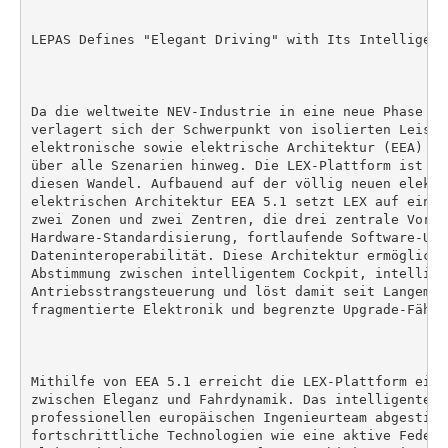
LEPAS Defines "Elegant Driving" with Its Intelligent
Da die weltweite NEV-Industrie in eine neue Phase de
verlagert sich der Schwerpunkt von isolierten Leistu
elektronische sowie elektrische Architektur (EEA) un
über alle Szenarien hinweg. Die LEX-Plattform ist ge
diesen Wandel. Aufbauend auf der völlig neuen elektro
elektrischen Architektur EEA 5.1 setzt LEX auf eine 
zwei Zonen und zwei Zentren, die drei zentrale Vortei
Hardware-Standardisierung, fortlaufende Software-Upg
Dateninteroperabilität. Diese Architektur ermöglicht
Abstimmung zwischen intelligentem Cockpit, intellige
Antriebsstrangsteuerung und löst damit seit Langem b
fragmentierte Elektronik und begrenzte Upgrade-Fähigk
Mithilfe von EEA 5.1 erreicht die LEX-Plattform eine
zwischen Eleganz und Fahrdynamik. Das intelligente F
professionellen europäischen Ingenieurteam abgestimm
fortschrittliche Technologien wie eine aktive Federu