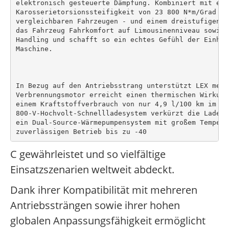
elektronisch gesteuerte Dämpfung. Kombiniert mit eine
Karosserietorsionssteifigkeit von 23 800 N*m/Grad - 
vergleichbaren Fahrzeugen - und einem dreistufigen H
das Fahrzeug Fahrkomfort auf Limousinenniveau sowie 
Handling und schafft so ein echtes Gefühl der Einhei
Maschine.

In Bezug auf den Antriebsstrang unterstützt LEX mehr
Verbrennungsmotor erreicht einen thermischen Wirkung
einem Kraftstoffverbrauch von nur 4,9 l/100 km im La
800-V-Hochvolt-Schnellladesystem verkürzt die Ladeze
ein Dual-Source-Wärmepumpensystem mit großem Tempera
C gewährleistet und so vielfältige
Einsatzszenarien weltweit abdeckt.
Dank ihrer Kompatibilität mit mehreren
Antriebssträngen sowie ihrer hohen
globalen Anpassungsfähigkeit ermöglicht