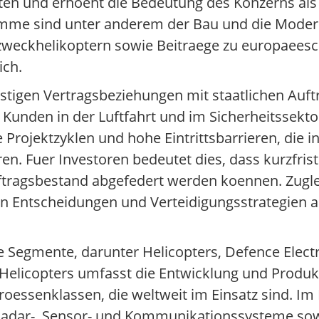
en und erhoeht die Bedeutung des Konzerns als 
mme sind unter anderem der Bau und die Modern
zweckhelikoptern sowie Beitraege zu europaees
ich.
istigen Vertragsbeziehungen mit staatlichen Auf
 Kunden in der Luftfahrt und im Sicherheitssektor
Projektzyklen und hohe Eintrittsbarrieren, die in
n. Fuer Investoren bedeutet dies, dass kurzfrist
ragsbestand abgefedert werden koennen. Zuglei
en Entscheidungen und Verteidigungsstrategien a
e Segmente, darunter Helicopters, Defence Electro
Helicopters umfasst die Entwicklung und Produkt
roessenklassen, die weltweit im Einsatz sind. I
n Radar-, Sensor- und Kommunikationssysteme so