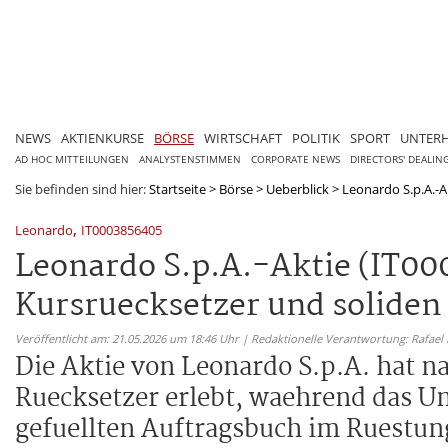
NEWS
AKTIENKURSE
BÖRSE
WIRTSCHAFT
POLITIK
SPORT
UNTER
AD HOC MITTEILUNGEN
ANALYSTENSTIMMEN
CORPORATE NEWS
DIRECTORS' DEALIN
Sie befinden sind hier:
Startseite
>
Börse
>
Ueberblick
>
Leonardo S.p.A.-A
,
Leonardo
IT0003856405
Leonardo S.p.A.-Aktie (IT0
Kursruecksetzer und soliden
Veröffentlicht am: 21.05.2026 um 18:46 Uhr | Redaktionelle Verantwortung: Rafael
Die Aktie von Leonardo S.p.A. hat n
Ruecksetzer erlebt, waehrend das U
gefuellten Auftragsbuch im Ruestun