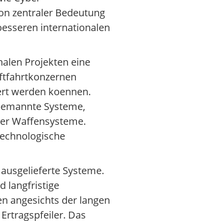
von zentraler Bedeutung
oesseren internationalen
nalen Projekten eine
uftfahrtkonzernen
iert werden koennen.
nbemannte Systeme,
ner Waffensysteme.
 technologische
 ausgelieferte Systeme.
 langfristige
n angesichts der langen
Ertragspfeiler. Das