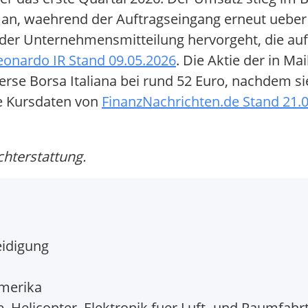
ht an, waehrend der Auftragseingang erneut uebe
der Unternehmensmitteilung hervorgeht, die auf 
eonardo IR Stand 09.05.2026
. Die Aktie der in Ma
oerse Borsa Italiana bei rund 52 Euro, nachdem s
ie Kursdaten von
FinanzNachrichten.de Stand 21.
chterstattung.
eidigung
merika
Helicopter, Elektronik fuer Luft- und Raumfahr