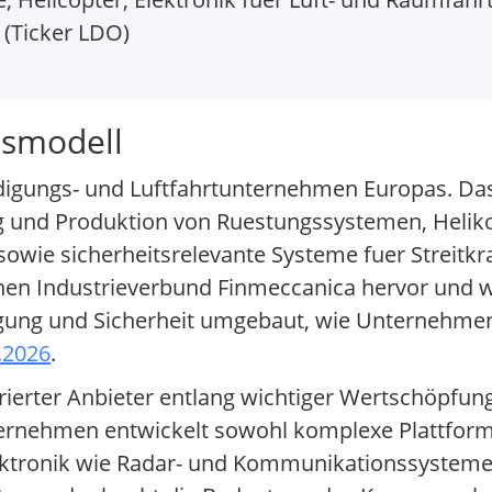
 (Ticker LDO)
tsmodell
idigungs- und Luftfahrtunternehmen Europas. Da
ung und Produktion von Ruestungssystemen, Helik
owie sicherheitsrelevante Systeme fuer Streitkra
chen Industrieverbund Finmeccanica hervor und w
igung und Sicherheit umgebaut, wie Unternehmen
.2026
.
egrierter Anbieter entlang wichtiger Wertschöpfun
nternehmen entwickelt sowohl komplexe Plattfor
ektronik wie Radar- und Kommunikationssysteme