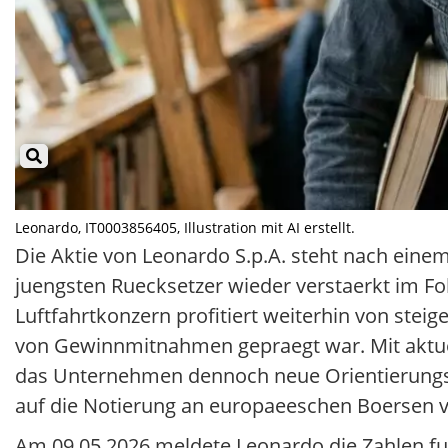
Leonardo, IT0003856405, Illustration mit AI erstellt.
Die Aktie von Leonardo S.p.A. steht nach ei
juengsten Ruecksetzer wieder verstaerkt im Fok
Luftfahrtkonzern profitiert weiterhin von stei
von Gewinnmitnahmen gepraegt war. Mit aktue
das Unternehmen dennoch neue Orientierungspu
auf die Notierung an europaeeschen Boersen v
Am 09.05.2026 meldete Leonardo die Zahlen fue