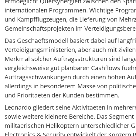
ermoeglicht Quersynergien zwischen den Spart
internationalen Programmen. Wichtige Progra
und Kampfflugzeugen, die Lieferung von Mehr
Gemeinschaftsprojekten im Verteidigungsbere
Das Geschaeftsmodell basiert dabei auf langfr
Verteidigungsministerien, aber auch mit zivilen
Merkmal solcher Auftragsstrukturen sind lange 
vergleichsweise gut planbaren Cashflows fuehre
Auftragsschwankungen durch einen hohen Auft
allerdings in besonderem Masse von politisch
und Prioritaeten der Kunden bestimmen.
Leonardo gliedert seine Aktivitaeten in mehrer
sowie weitere kleinere Bereiche. Das Segment 
militaerischen Helikoptern unterschiedlicher G
Electronics & Security entwickelt der Konzer