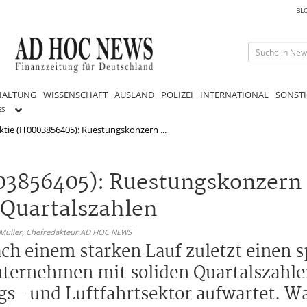
BL
HALTUNG
WISSENSCHAFT
AUSLAND
POLIZEI
INTERNATIONAL
SONSTI
GS
ktie (IT0003856405): Ruestungskonzern ...
003856405): Ruestungskonzern
 Quartalszahlen
 Müller,
Chefredakteur AD HOC NEWS
ach einem starken Lauf zuletzt einen 
nternehmen mit soliden Quartalszahl
gs- und Luftfahrtsektor aufwartet. W