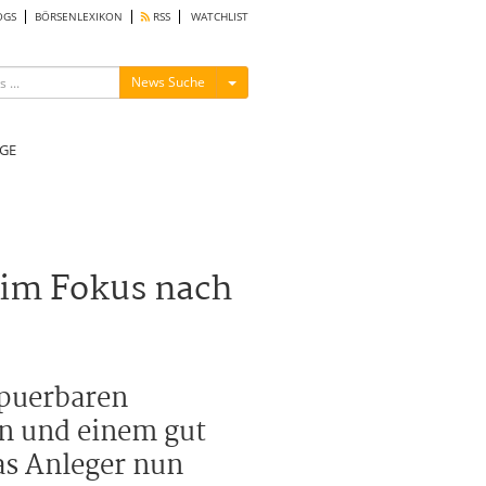
OGS
BÖRSENLEXIKON
RSS
WATCHLIST
Menü ein-/ausblenden
News Suche
GE
 im Fokus nach
spuerbaren
en und einem gut
as Anleger nun