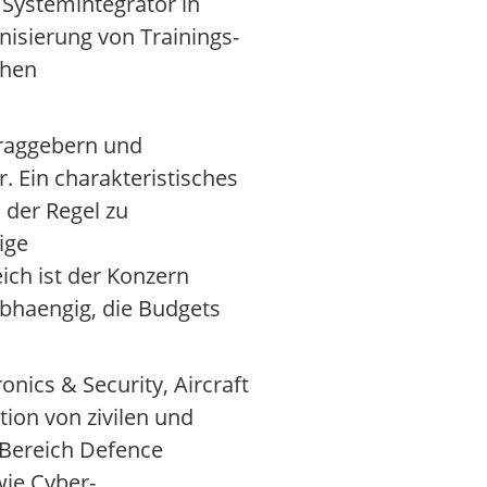
Systemintegrator in
isierung von Trainings-
chen
traggebern und
. Ein charakteristisches
 der Regel zu
ige
ch ist der Konzern
bhaengig, die Budgets
nics & Security, Aircraft
ion von zivilen und
m Bereich Defence
wie Cyber-