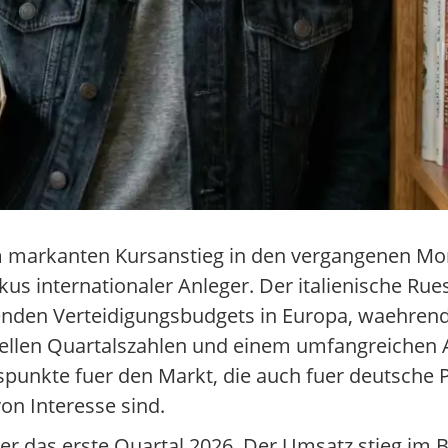
nem markanten Kursanstieg in den vergangenen M
us internationaler Anleger. Der italienische Rue
genden Verteidigungsbudgets in Europa, waehrend
llen Quartalszahlen und einem umfangreichen Au
nkte fuer den Markt, die auch fuer deutsche Pr
on Interesse sind.
r das erste Quartal 2026. Der Umsatz stieg im B