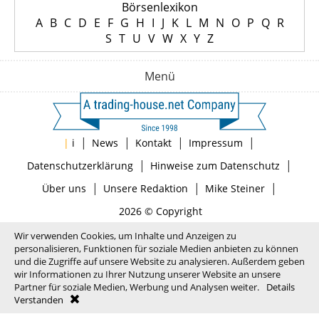
Börsenlexikon
A
B
C
D
E
F
G
H
I
J
K
L
M
N
O
P
Q
R
S
T
U
V
W
X
Y
Z
Menü
|
|
|
|
|
i
News
Kontakt
Impressum
|
|
Datenschutzerklärung
Hinweise zum Datenschutz
|
|
|
Über uns
Unsere Redaktion
Mike Steiner
2026 © Copyright
Wir verwenden Cookies, um Inhalte und Anzeigen zu
personalisieren, Funktionen für soziale Medien anbieten zu können
und die Zugriffe auf unsere Website zu analysieren. Außerdem geben
wir Informationen zu Ihrer Nutzung unserer Website an unsere
Partner für soziale Medien, Werbung und Analysen weiter.
Details
Verstanden