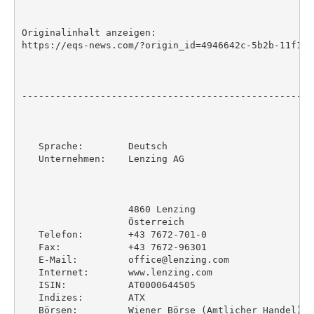
Originalinhalt anzeigen:

https://eqs-news.com/?origin_id=4946642c-5b2b-11f1-8
----------------------------------------------------
   Sprache:        Deutsch

   Unternehmen:    Lenzing AG

                   4860 Lenzing

                   Österreich

   Telefon:        +43 7672-701-0

   Fax:            +43 7672-96301

   E-Mail:         office@lenzing.com

   Internet:       www.lenzing.com

   ISIN:           AT0000644505

   Indizes:        ATX

   Börsen:         Wiener Börse (Amtlicher Handel)
