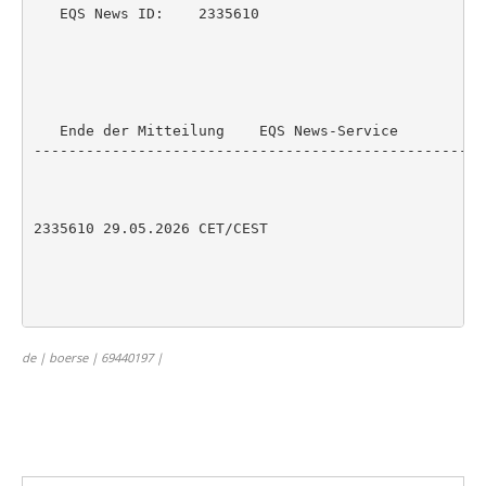
   EQS News ID:    2335610

   Ende der Mitteilung    EQS News-Service

----------------------------------------------------
2335610 29.05.2026 CET/CEST

de | boerse | 69440197 |