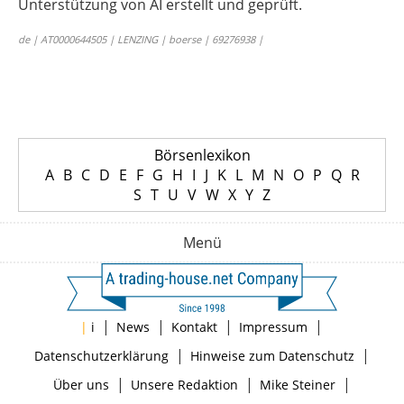
Unterstützung von AI erstellt und geprüft.
de | AT0000644505 | LENZING | boerse | 69276938 |
Börsenlexikon
A
B
C
D
E
F
G
H
I
J
K
L
M
N
O
P
Q
R
S
T
U
V
W
X
Y
Z
Menü
|
|
|
|
|
i
News
Kontakt
Impressum
|
|
Datenschutzerklärung
Hinweise zum Datenschutz
|
|
|
Über uns
Unsere Redaktion
Mike Steiner