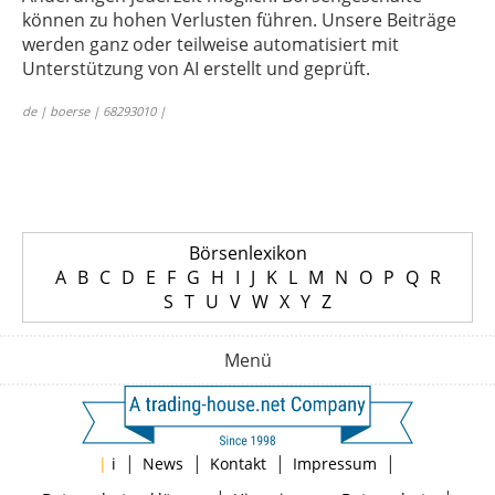
können zu hohen Verlusten führen. Unsere Beiträge
werden ganz oder teilweise automatisiert mit
Unterstützung von AI erstellt und geprüft.
de | boerse | 68293010 |
Börsenlexikon
A
B
C
D
E
F
G
H
I
J
K
L
M
N
O
P
Q
R
S
T
U
V
W
X
Y
Z
Menü
|
|
|
|
|
i
News
Kontakt
Impressum