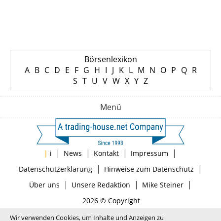
Börsenlexikon
A
B
C
D
E
F
G
H
I
J
K
L
M
N
O
P
Q
R
S
T
U
V
W
X
Y
Z
Menü
|
|
|
|
|
i
News
Kontakt
Impressum
|
|
Datenschutzerklärung
Hinweise zum Datenschutz
|
|
|
Über uns
Unsere Redaktion
Mike Steiner
2026 © Copyright
Wir verwenden Cookies, um Inhalte und Anzeigen zu