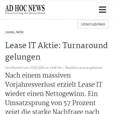
Unterrubriken
,
Lease
Aktie
Lease IT Aktie: Turnaround
gelungen
Veröffentlicht am: 27.03.2026 um 13:45 Uhr | Redaktion boerse-global.de
Nach einem massiven
Vorjahresverlust erzielt Lease IT
wieder einen Nettogewinn. Ein
Umsatzsprung von 57 Prozent
zeigt die starke Nachfrage nach