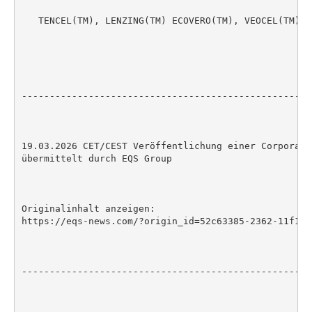
   TENCEL(TM), LENZING(TM) ECOVERO(TM), VEOCEL(TM), 
                                                    
----------------------------------------------------
19.03.2026 CET/CEST Veröffentlichung einer Corporate
übermittelt durch EQS Group

Originalinhalt anzeigen:

https://eqs-news.com/?origin_id=52c63385-2362-11f1-8
----------------------------------------------------