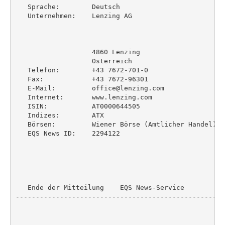
   Sprache:        Deutsch

   Unternehmen:    Lenzing AG

                   4860 Lenzing

                   Österreich

   Telefon:        +43 7672-701-0

   Fax:            +43 7672-96301

   E-Mail:         office@lenzing.com

   Internet:       www.lenzing.com

   ISIN:           AT0000644505

   Indizes:        ATX

   Börsen:         Wiener Börse (Amtlicher Handel)

   EQS News ID:    2294122

   Ende der Mitteilung    EQS News-Service

----------------------------------------------------