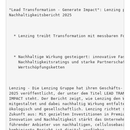
"Lead Transformation - Generate Impact": Lenzing prä
Nachhaltigkeitsbericht 2025

  * Lenzing treibt Transformation mit messbaren Fort
  * Nachhaltige Wirkung gesteigert: innovative Faserl
    Nachhaltigkeitsratings und starke Partnerschafte
    Wertschöpfungsketten

Lenzing - Die Lenzing Gruppe hat ihren Geschäfts- un
2025 veröffentlicht, der unter dem Titel LEAD TRANSF
IMPACT steht. Der Bericht zeigt, wie Lenzing den Wan
mitgestaltet und dabei nachhaltig Wirkung entfaltet:
ökologisch und gesellschaftlich. Lenzing richtet sic
Zukunft aus: Mit gezielten Investitionen in Premiumi
Innovation und Nachhaltigkeit stärkt das Unternehmen
führender Anbieter von nachhaltigen, cellulosebasier
kombinierte Bericht ist digital verfügbar.
