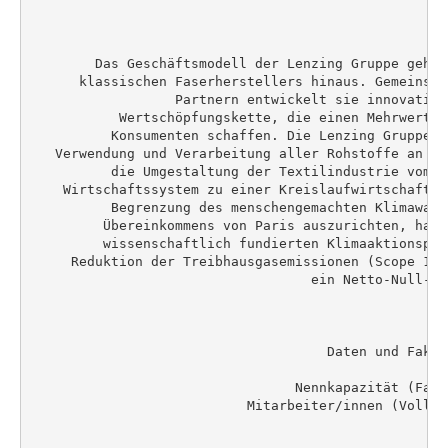
        Das Geschäftsmodell der Lenzing Gruppe geht 
      klassischen Faserherstellers hinaus. Gemeinsam
                  Partnern entwickelt sie innovative
           Wertschöpfungskette, die einen Mehrwert f
          Konsumenten schaffen. Die Lenzing Gruppe s
   Verwendung und Verarbeitung aller Rohstoffe an un
          die Umgestaltung der Textilindustrie vom g
    Wirtschaftssystem zu einer Kreislaufwirtschaft. 
          Begrenzung des menschengemachten Klimawand
         Übereinkommens von Paris auszurichten, hat 
         wissenschaftlich fundierten Klimaaktionspla
     Reduktion der Treibhausgasemissionen (Scope 1, 
                                   ein Netto-Null-Zi
                                     Daten und Fakte
                                                    
                                 Nennkapazität (Fase
                           Mitarbeiter/innen (Vollze