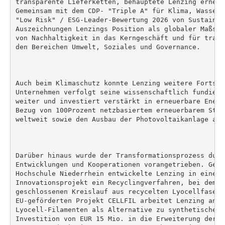
transparente Lieferketten, behauptete Lenzing erneut
Gemeinsam mit dem CDP- "Triple A" für Klima, Wasser 
"Low Risk" / ESG-Leader-Bewertung 2026 von Sustainal
Auszeichnungen Lenzings Position als globaler Maßsta
von Nachhaltigkeit in das Kerngeschäft und für trans
den Bereichen Umwelt, Soziales und Governance.

Auch beim Klimaschutz konnte Lenzing weitere Fortsch
Unternehmen verfolgt seine wissenschaftlich fundiert
weiter und investiert verstärkt in erneuerbare Energ
Bezug von 100Prozent netzbasiertem erneuerbarem Stro
weltweit sowie den Ausbau der Photovoltaikanlage am 
Darüber hinaus wurde der Transformationsprozess durc
Entwicklungen und Kooperationen vorangetrieben. Geme
Hochschule Niederrhein entwickelte Lenzing in einem P
Innovationsprojekt ein Recyclingverfahren, bei dem e
geschlossenen Kreislauf aus recycelten Lyocellfasern
EU-geförderten Projekt CELLFIL arbeitet Lenzing an d
Lyocell-Filamenten als Alternative zu synthetischen 
Investition von EUR 15 Mio. in die Erweiterung der P