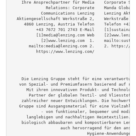
     Ihre Ansprechpartner für Media    Corporate Sus
               Relations: Corporate    Manda Global 
             Communications Lenzing    Lenzing Aktie
   Aktiengesellschaft Werkstraße 2,    Werkstraße 2,
      4860 Lenzing, Austria Telefon    Telefon +43 7
           +43 7672 701 2743 E-Mail    [1]sustainabi
           [1]media@lenzing.com Web    [2]www.lenzing
             [2]www.lenzing.com  1.    mailto:sustai
        mailto:media@lenzing.com 2.    2. https://ww
           https://www.lenzing.com/

                                                  Üb
     Die Lenzing Gruppe steht für eine verantwortung
    von Spezial- und Premiumfasern basierend auf reg
       Mit ihren innovativen Produkt- und Technologi
        Partner der globalen Textil- und Vliesstoffh
     zahlreicher neuer Entwicklungen. Die hochwertig
    Gruppe sind Ausgangsmaterial für eine Vielzahl v
             - von funktionaler, bequemer und modisc
       langlebigen und nachhaltigen Heimtextilien. D
     biologisch abbaubaren und kompostierbaren Lenzi
                     auch hervorragend für den anspr
                                Hygiene-Anwendungen 