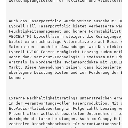
Wertschöpfungsketten für Textilien und Vliesstoffe.

Auch das Faserportfolio wurde weiter ausgebaut: Das 
Lyocell Fill Faserportfolio bietet verbesserte Wärme
Feuchtigkeitsmanagement und höhere Formstabilität. E
VEOCEL(TM) Lyocellfasern steigert die Reinigungseffi
bietet eine nachhaltige Alternative zu auf Basis von
Materialien - auch bei Anwendungen wie Desinfektion.
Lyocell-HV100 Fasern ermöglicht Lenzing zudem natürl
Denim dank Variocut-Technologie. Gemeinsam mit Edgew
erstmals in Nordamerika Hygieneprodukte mit VEOCEL(T
Markt. Diese Anwendungen zeigen, dass biobasierte Ma
überlegene Leistung bieten und zur Förderung der Bio
können.

Externe Nachhaltigkeitsratings unterstreichen erneut
in der verantwortungsvollen Faserproduktion. Mit der 
EcoVadis-Platinbewertung in Folge zählt Lenzing weit
Prozent aller weltweit bewerteten Unternehmen - ein 
durchgehend starke Leistungen. Auch im Canopy Hot Bu
zentralen Branchenbenchmark für verantwortungsvolle 