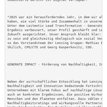
"2025 war ein herausforderndes Jahr, in dem wir als 
haben, wie viel Stärke und Zusammenhalt in unserem U
Unter dem Leitmotiv Lead Transformation - Generate I
Ergebnis verbessert, unser Profil geschärft und Lenz
Zukunft ausgerichtet. Unser Anspruch bleibt klar: wi
zu sein und gleichzeitig ökologisch wie sozial Veran
so das Vorstandsteam der Lenzing Gruppe: Mathias Bre
Skilich, CPO/CTO und Georg Kasperkovitz, COO.

GENERATE IMPACT - Förderung von Nachhaltigkeit, Inno
Neben der wirtschaftlichen Entwicklung hat Lenzing 2
Nachhaltigkeit und Innovation bedeutende Fortschritt
Unternehmen mit klarem Fokus auf nachhaltige Lösunge
auch an konkreten Ergebnissen, die positive Wirkung 
Menschen und den Planeten entfalten. Dazu zählen neu
Nachhaltigkeitsratings und wirkungsvolle Partnerscha