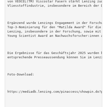
von VEOCEL(TM) Viscostar Fasern stärkt Lenzing zudem
Vliesstoffindustrie, insbesondere im Bereich der Dam
Ergänzend wurde Lenzings Engagement in der Forschung
Top-3-Nominierung für den "Matilda Award" für die Fr
Lenzing, insbesondere in der Forschung, sowie mit de
Young Scientist Award an Nachwuchsforscher:innen auß
Die Ergebnisse für das Geschäftsjahr 2025 wurden ber
entsprechende Presseaussendung können Sie im Lenzing
Foto-Download:

https://mediadb.lenzing.com/pinaccess/showpin.do?pin