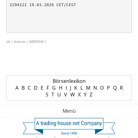
2294122 19.03.2026 CET/CEST

de | boerse | 68850546 |
Börsenlexikon
A
B
C
D
E
F
G
H
I
J
K
L
M
N
O
P
Q
R
S
T
U
V
W
X
Y
Z
Menü