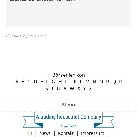
de | boerse | 68291244 |
Börsenlexikon
A
B
C
D
E
F
G
H
I
J
K
L
M
N
O
P
Q
R
S
T
U
V
W
X
Y
Z
Menü
|
|
|
|
|
i
News
Kontakt
Impressum