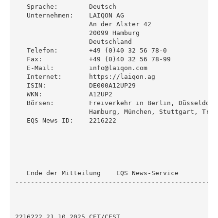
   Sprache:        Deutsch

   Unternehmen:    LAIQON AG

                   An der Alster 42

                   20099 Hamburg

                   Deutschland

   Telefon:        +49 (0)40 32 56 78-0

   Fax:            +49 (0)40 32 56 78-99

   E-Mail:         info@laiqon.com

   Internet:       https://laiqon.ag

   ISIN:           DE000A12UP29

   WKN:            A12UP2

   Börsen:         Freiverkehr in Berlin, Düsseldorf
                   Hamburg, München, Stuttgart, Trad
   EQS News ID:    2216222

   Ende der Mitteilung    EQS News-Service

----------------------------------------------------
2216222 21.10.2025 CET/CEST
