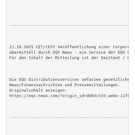
----------------------------------------------------
21.10.2025 CET/CEST Veröffentlichung einer Corporate
übermittelt durch EQS News - ein Service der EQS Grou
Für den Inhalt der Mitteilung ist der Emittent / Her
Die EQS Distributionsservices umfassen gesetzliche M
News/Finanznachrichten und Pressemitteilungen.

Originalinhalt anzeigen:

https://eqs-news.com/?origin_id=deb5c535-ae6e-11f0-b
----------------------------------------------------