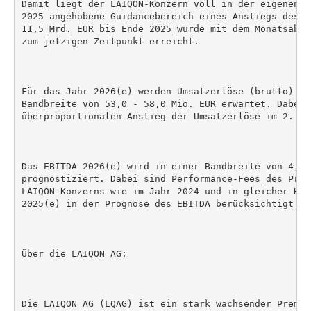
Damit liegt der LAIQON-Konzern voll in der eigenen G
2025 angehobene Guidancebereich eines Anstiegs des A
11,5 Mrd. EUR bis Ende 2025 wurde mit dem Monatsabsc
zum jetzigen Zeitpunkt erreicht.

Für das Jahr 2026(e) werden Umsatzerlöse (brutto) de
Bandbreite von 53,0 - 58,0 Mio. EUR erwartet. Dabei 
überproportionalen Anstieg der Umsatzerlöse im 2. Hj
Das EBITDA 2026(e) wird in einer Bandbreite von 4,5 
prognostiziert. Dabei sind Performance-Fees des Prod
LAIQON-Konzerns wie im Jahr 2024 und in gleicher Höh
2025(e) in der Prognose des EBITDA berücksichtigt.

Über die LAIQON AG:

Die LAIQON AG (LQAG) ist ein stark wachsender Premiu