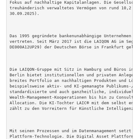
Fokus auf nachhaltige Kapitalanlagen. Die Gesellscha
treuhänderisch verwaltetes Vermögen von rund 10,2 Mr
30.09.2025).

Das 1995 gegründete bankenunabhängige Unternehmen is
vertreten. Seit März 2017 ist die LAIQON AG im Segme
DE000A12UP29) der Deutschen Börse in Frankfurt gelist
Die LAIQON-Gruppe mit Sitz in Hamburg und Büros in F
Berlin bietet institutionellen und privaten Anlegern
breites Portfolio an nachhaltigen Produkten und Lösu
beispielsweise aktiv- und KI-gemanagte Publikums-/Spe
standardisierte und auch ganzheitliche, individuelle
Wealth-Management-Kooperationen bis hin zu Consultin
Allocation. Die KI-Tochter LAIC® mit dem selbst entw
zählt zu den Vorreitern für Künstliche Intelligenz i
Mit seinen Prozessen und im Datenmanagement setzt LA
Plattform-Technologie. Die Digital Asset Plattform (