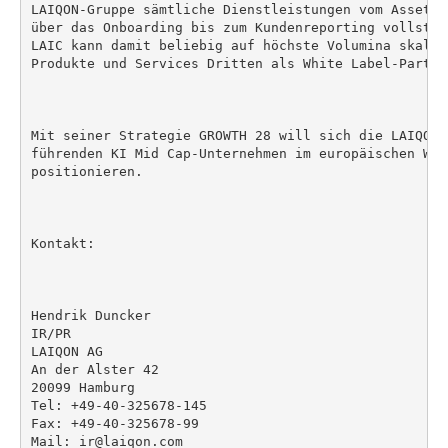
LAIQON-Gruppe sämtliche Dienstleistungen vom Asset- 
über das Onboarding bis zum Kundenreporting vollstän
LAIC kann damit beliebig auf höchste Volumina skalie
Produkte und Services Dritten als White Label-Partne
Mit seiner Strategie GROWTH 28 will sich die LAIQON 
führenden KI Mid Cap-Unternehmen im europäischen Wea
positionieren.

Kontakt:

Hendrik Duncker

IR/PR

LAIQON AG

An der Alster 42

20099 Hamburg

Tel: +49-40-325678-145

Fax: +49-40-325678-99

Mail: ir@laiqon.com
