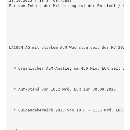
21.10.2025 / 13:34 CET/CEST

Für den Inhalt der Mitteilung ist der Emittent / Her
----------------------------------------------------
LAIQON AG mit starkem AuM-Wachstum seit der HV 2025

  * Organischer AuM-Anstieg um 450 Mio. EUR seit 28.0
  * AuM-Stand von 10,2 Mrd. EUR zum 30.09.2025

  * Guidancebereich 2025 von 10,0 - 11,5 Mrd. EUR Au