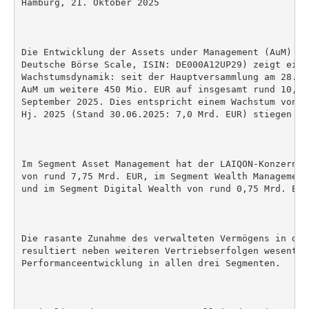
Hamburg, 21. Oktober 2025

Die Entwicklung der Assets under Management (AuM) de
Deutsche Börse Scale, ISIN: DE000A12UP29) zeigt eine
Wachstumsdynamik: seit der Hauptversammlung am 28. A
AuM um weitere 450 Mio. EUR auf insgesamt rund 10,2 
September 2025. Dies entspricht einem Wachstum von 4
Hj. 2025 (Stand 30.06.2025: 7,0 Mrd. EUR) stiegen di
Im Segment Asset Management hat der LAIQON-Konzern a
von rund 7,75 Mrd. EUR, im Segment Wealth Management
und im Segment Digital Wealth von rund 0,75 Mrd. EUR.
Die rasante Zunahme des verwalteten Vermögens in den
resultiert neben weiteren Vertriebserfolgen wesentli
Performanceentwicklung in allen drei Segmenten.
