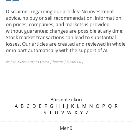
Disclaimer regarding our articles: No investment
advice, no buy or sell recommendation. Information
on prices, companies, and markets is provided
without guarantee; changes are possible at any time.
Stock market transactions can lead to substantial
losses. Our articles are created and reviewed in whole
or in part automatically with the support of AI.
es | XC0009653103 | COMEX | boerse | 69366300 |
Börsenlexikon
A
B
C
D
E
F
G
H
I
J
K
L
M
N
O
P
Q
R
S
T
U
V
W
X
Y
Z
Menü