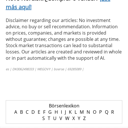
más aquí!
Disclaimer regarding our articles: No investment
advice, no buy or sell recommendation. Information
on prices, companies, and markets is provided
without guarantee; changes are possible at any time.
Stock market transactions can lead to substantial
losses. Our articles are created and reviewed in whole
or in part automatically with the support of AI.
es | DK0062498333 | WEGOVY | boerse | 69285089 |
Börsenlexikon
A
B
C
D
E
F
G
H
I
J
K
L
M
N
O
P
Q
R
S
T
U
V
W
X
Y
Z