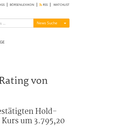
OGS
BÖRSENLEXIKON
RSS
WATCHLIST
Menü ein-/ausblenden
News Suche
GE
Rating von
estätigten Hold-
 Kurs um 3.795,20