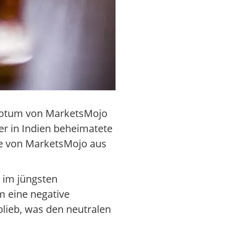
-Votum von MarketsMojo
er in Indien beheimatete
ate von MarketsMojo aus
s im jüngsten
m eine negative
lieb, was den neutralen