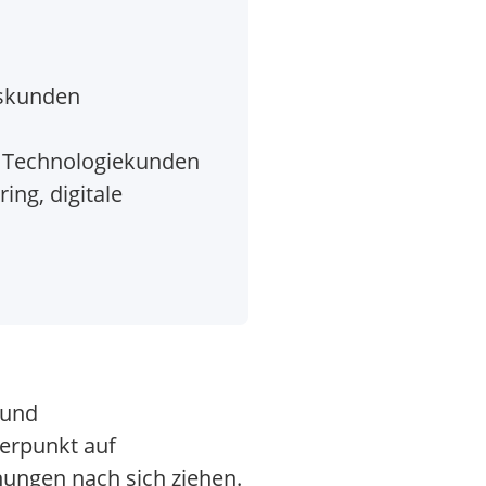
gskunden
nd Technologiekunden
ng, digitale
 und
werpunkt auf
hungen nach sich ziehen.