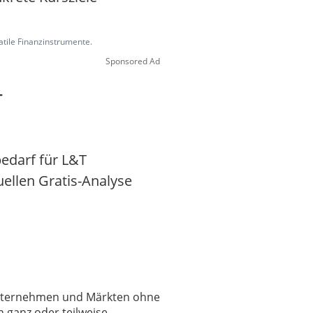
latile Finanzinstrumente.
Sponsored Ad
T
edarf für L&T
uellen Gratis-Analyse
 Unternehmen und Märkten ohne
 ganz oder teilweise