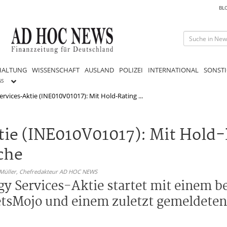
BL
HALTUNG
WISSENSCHAFT
AUSLAND
POLIZEI
INTERNATIONAL
SONSTI
GS
rvices-Aktie (INE010V01017): Mit Hold-Rating ...
ie (INE010V01017): Mit Hold-
che
 Müller,
Chefredakteur AD HOC NEWS
gy Services-Aktie startet mit einem b
tsMojo und einem zuletzt gemeldeten