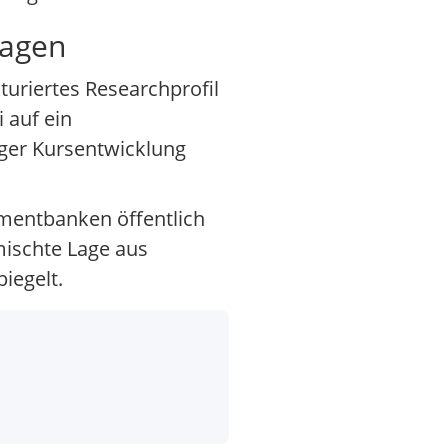
sagen
turiertes Researchprofil
 auf ein
iger Kursentwicklung
stmentbanken öffentlich
mischte Lage aus
iegelt.