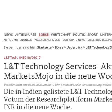
NEWS
AKTIENKURSE
BÖRSE
WIRTSCHAFT
POLITIK
SPORT
UNTER
AD HOC MITTEILUNGEN
ANALYSTENSTIMMEN
CORPORATE NEWS
DIRECTORS' DEALIN
Sie befinden sind hier:
Startseite
>
Börse
>
Ueberblick
>
L&T Technology Se
,
L&T Tech
INE010V01017
L&T Technology Services-Akt
MarketsMojo in die neue Wo
Veröffentlicht am: 01.06.2026 um 20:19 Uhr | Redaktionelle Verantwortung: Rafael
Die in Indien gelistete L&T Technolo
Votum der Researchplattform Marke
INR in die neue Woche.