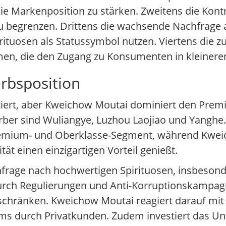
 Markenposition zu stärken. Zweitens die Kontro
 begrenzen. Drittens die wachsende Nachfrage 
pirituosen als Statussymbol nutzen. Viertens di
en, die den Zugang zu Konsumenten in kleineren 
rbsposition
entiert, aber Kweichow Moutai dominiert den Pr
erber sind Wuliangye, Luzhou Laojiao und Yangh
Premium- und Oberklasse-Segment, während Kwei
t einen einzigartigen Vorteil genießt.
rage nach hochwertigen Spirituosen, insbesond
k durch Regulierungen und Anti-Korruptionskampa
inschränken. Kweichow Moutai reagiert darauf mit 
ums durch Privatkunden. Zudem investiert das U