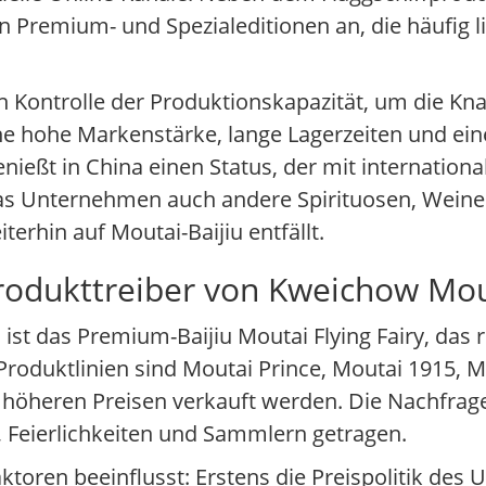
n Premium- und Spezialeditionen an, die häufig li
n Kontrolle der Produktionskapazität, um die Kn
ine hohe Markenstärke, lange Lagerzeiten und ei
enießt in China einen Status, der mit internatio
bt das Unternehmen auch andere Spirituosen, Weine
erhin auf Moutai-Baijiu entfällt.
Produkttreiber von Kweichow Mo
st das Premium-Baijiu Moutai Flying Fairy, das 
oduktlinien sind Moutai Prince, Moutai 1915, M
 zu höheren Preisen verkauft werden. Die Nachfra
 Feierlichkeiten und Sammlern getragen.
toren beeinflusst: Erstens die Preispolitik des