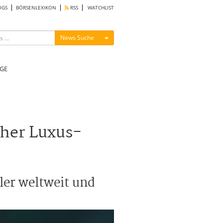
OGS
BÖRSENLEXIKON
RSS
WATCHLIST
Menü ein-/ausblenden
News Suche
GE
cher Luxus-
ler weltweit und