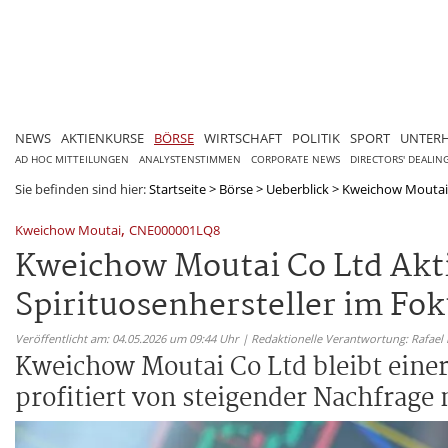
NEWS
AKTIENKURSE
BÖRSE
WIRTSCHAFT
POLITIK
SPORT
UNTER
AD HOC MITTEILUNGEN
ANALYSTENSTIMMEN
CORPORATE NEWS
DIRECTORS' DEALIN
Sie befinden sind hier:
Startseite
>
Börse
>
Ueberblick
>
Kweichow Moutai C
,
Kweichow Moutai
CNE000001LQ8
Kweichow Moutai Co Ltd Akt
Spirituosenhersteller im Fo
Veröffentlicht am: 04.05.2026 um 09:44 Uhr | Redaktionelle Verantwortung: Rafael
Kweichow Moutai Co Ltd bleibt einer
profitiert von steigender Nachfrag