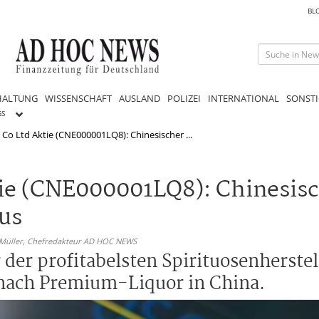
BL
HALTUNG
WISSENSCHAFT
AUSLAND
POLIZEI
INTERNATIONAL
SONSTI
GS
o Ltd Aktie (CNE000001LQ8): Chinesischer ...
ie (CNE000001LQ8): Chinesis
kus
 Müller,
Chefredakteur AD HOC NEWS
 der profitabelsten Spirituosenherstel
e nach Premium-Liquor in China.