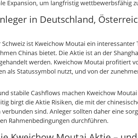
ale Expansion, um langfristig wettbewerbsfähig z
eger in Deutschland, Österreic
 Schweiz ist Kweichow Moutai ein interessanter T
en Chinas bietet. Die Aktie ist an der Shanghai
 gehandelt werden. Kweichow Moutai profitiert 
uosen als Statussymbol nutzt, und von der zuneh
n und stabile Cashflows machen Kweichow Moutai 
eitig birgt die Aktie Risiken, die mit der chinesisc
erbunden sind. Anleger sollten daher eine sorgf
en Rahmenbedingungen durchführen.
die Kweichow Moutai Aktie – und