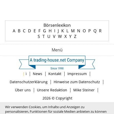
Börsenlexikon
A
B
C
D
E
F
G
H
I
J
K
L
M
N
O
P
Q
R
S
T
U
V
W
X
Y
Z
Menü
|
|
|
|
|
i
News
Kontakt
Impressum
|
|
Datenschutzerklärung
Hinweise zum Datenschutz
|
|
|
Über uns
Unsere Redaktion
Mike Steiner
2026 © Copyright
Wir verwenden Cookies, um Inhalte und Anzeigen zu
personalisieren, Funktionen für soziale Medien anbieten zu können