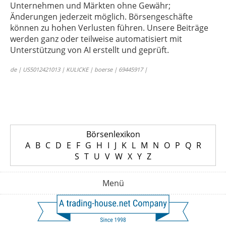
Unternehmen und Märkten ohne Gewähr;
Änderungen jederzeit möglich. Börsengeschäfte
können zu hohen Verlusten führen. Unsere Beiträge
werden ganz oder teilweise automatisiert mit
Unterstützung von AI erstellt und geprüft.
de | US5012421013 | KULICKE | boerse | 69445917 |
Börsenlexikon
A
B
C
D
E
F
G
H
I
J
K
L
M
N
O
P
Q
R
S
T
U
V
W
X
Y
Z
Menü