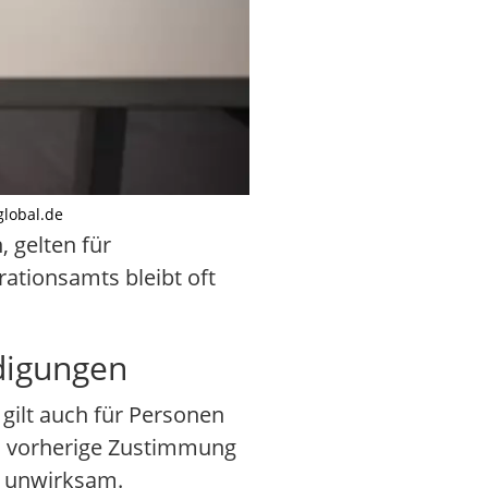
global.de
 gelten für
ationsamts bleibt oft
digungen
gilt auch für Personen
n vorherige Zustimmung
ng unwirksam.