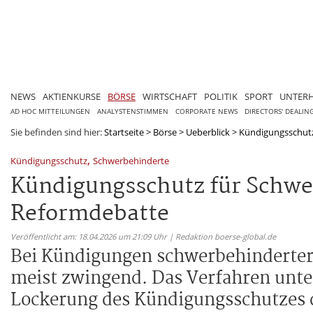
NEWS
AKTIENKURSE
BÖRSE
WIRTSCHAFT
POLITIK
SPORT
UNTER
AD HOC MITTEILUNGEN
ANALYSTENSTIMMEN
CORPORATE NEWS
DIRECTORS' DEALIN
Sie befinden sind hier:
Startseite
>
Börse
>
Ueberblick
>
Kündigungsschutz 
,
Kündigungsschutz
Schwerbehinderte
Kündigungsschutz für Schwer
Reformdebatte
Veröffentlicht am: 18.04.2026 um 21:09 Uhr | Redaktion boerse-global.de
Bei Kündigungen schwerbehinderter 
meist zwingend. Das Verfahren unterl
Lockerung des Kündigungsschutzes d