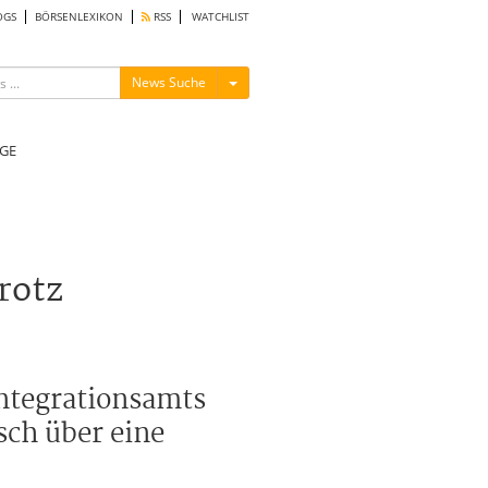
OGS
BÖRSENLEXIKON
RSS
WATCHLIST
Menü ein-/ausblenden
News Suche
GE
rotz
Integrationsamts
sch über eine