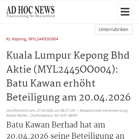
Unterrubriken
,
KL Kepong
MYL2445OO004
Kuala Lumpur Kepong Bhd
Aktie (MYL2445OO004):
Batu Kawan erhöht
Beteiligung am 20.04.2026
Veröffentlicht am: 27.04.2026 um 08:27 Uhr | Redaktionelle Verantwortung:
Rafael Müller,
Chefredakteur AD HOC NEWS
Batu Kawan Berhad hat am
20.04.2026 seine Beteiligung an