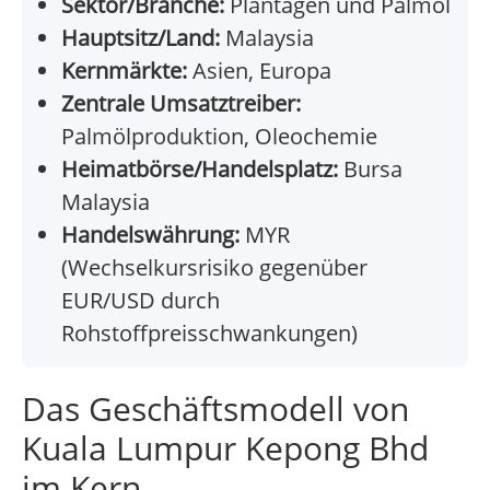
Sektor/Branche:
Plantagen und Palmöl
Hauptsitz/Land:
Malaysia
Kernmärkte:
Asien, Europa
Zentrale Umsatztreiber:
Palmölproduktion, Oleochemie
Heimatbörse/Handelsplatz:
Bursa
Malaysia
Handelswährung:
MYR
(Wechselkursrisiko gegenüber
EUR/USD durch
Rohstoffpreisschwankungen)
Das Geschäftsmodell von
Kuala Lumpur Kepong Bhd
im Kern