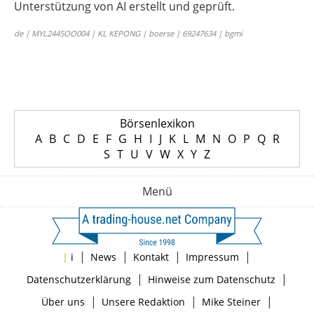
Unterstützung von AI erstellt und geprüft.
de | MYL2445OO004 | KL KEPONG | boerse | 69247634 | bgmi
Börsenlexikon
A
B
C
D
E
F
G
H
I
J
K
L
M
N
O
P
Q
R
S
T
U
V
W
X
Y
Z
Menü
|
|
|
|
|
i
News
Kontakt
Impressum
|
|
Datenschutzerklärung
Hinweise zum Datenschutz
|
|
|
Über uns
Unsere Redaktion
Mike Steiner